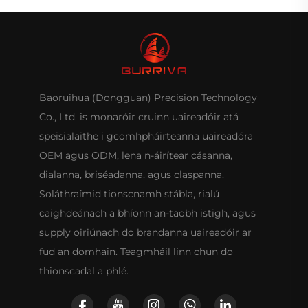
Baoruihua (Dongguan) Precision Technology
Co., Ltd. is monaróir cruinn uaireadóir atá
speisialaithe i gcomhpháirteanna uaireadóra
OEM agus ODM, lena n-áirítear cásanna,
dialanna, briséadanna, agus claspanna.
Soláthraímid tionscnamh stábla, rialú
caighdeánach a bhíonn an-taobh istigh, agus
supply oiriúnach do brandanna uaireadóir ar
fud an domhain. Teagmháil linn chun do
thionscadal a phlé.