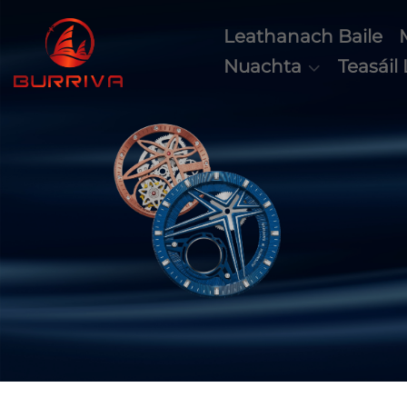
Leathanach Baile
Nuachta
Teasáil