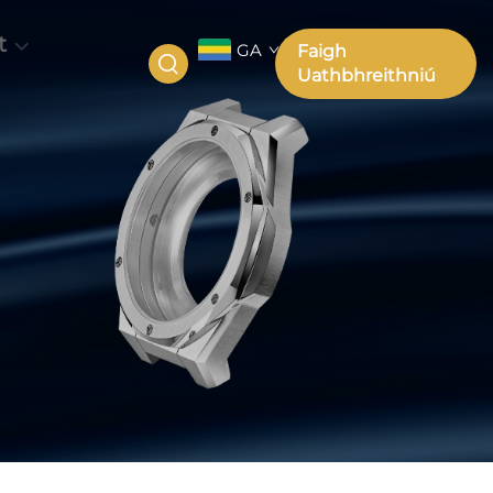
t
GA
Faigh
Uathbhreithniú