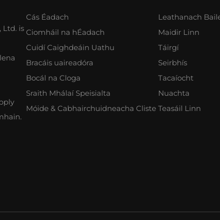
Cás Éadach
Leathanach Bail
Ltd. is
Ciomháil na hÉadach
Maidir Linn
Cuidí Caighdeáin Uathu
Táirgí
lena
Bracáis uaireadóra
Seirbhís
Bocál na Cloga
Tacaíocht
Sraith Mhálaí Speisialta
Nuachta
pply
Móide & Cabhairchuidneacha Cliste
Teasáil Linn
mhain.