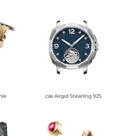
nle
cás Airgid Stéarling 925