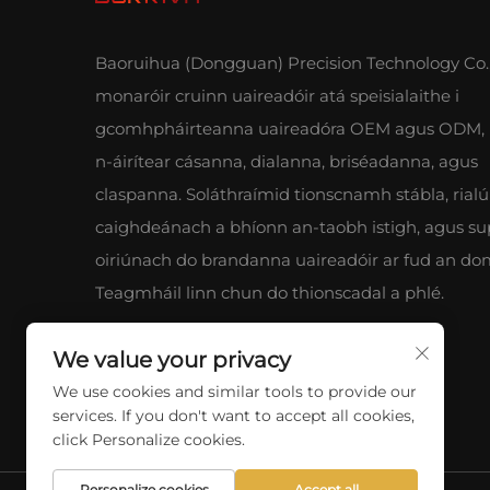
Baoruihua (Dongguan) Precision Technology Co., 
monaróir cruinn uaireadóir atá speisialaithe i
gcomhpháirteanna uaireadóra OEM agus ODM, 
n-áirítear cásanna, dialanna, briséadanna, agus
claspanna. Soláthraímid tionscnamh stábla, rialú
caighdeánach a bhíonn an-taobh istigh, agus su
oiriúnach do brandanna uaireadóir ar fud an do
Teagmháil linn chun do thionscadal a phlé.
We value your privacy
We use cookies and similar tools to provide our
services. If you don't want to accept all cookies,
click Personalize cookies.
Personalize cookies
Accept all