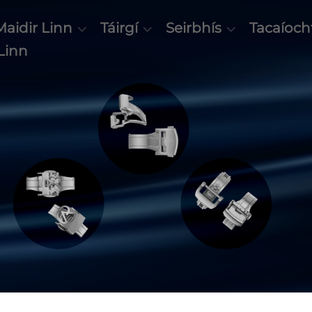
Maidir Linn
Táirgí
Seirbhís
Tacaíoch
 Linn