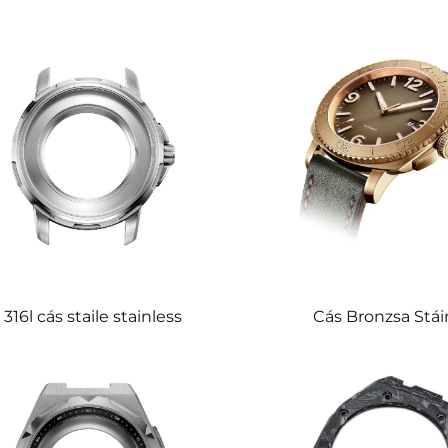
316l cás staile stainless
Cás Bronzsa Stái