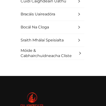
Cuidí Caighdeáin Uathu
Bracáis Uaireadóra
Bocál Na Cloga
Sraith Mhálaí Speisialta
Móide &
Cabhairchuidneacha Cliste