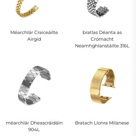
Méarchlár Craiceáilte
bratlas Déanta as
Airgid
Crómacht
Neamhghlanstáilte 316L
méarchlár Dheascráidáin
Bratach Líonra Milanese
904L