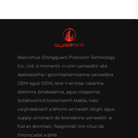
Baoruihua (Dongguan) Precision Technology
Co., Ltd. is monaróir cruinn uaireadóir atá
speisialaithe i gcomhpháirteanna uaireadóra
OEM agus ODM, lena n-áirítear cásanna,
dialanna, briséadanna, agus claspanna.
Soláthraímid tionscnamh stábla, rialú
caighdeánach a bhíonn an-taobh istigh, agus
supply oiriúnach do brandanna uaireadóir ar
fud an domhain. Teagmháil linn chun do
thionscadal a phlé.