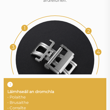
ardleibhéil.
1
2
3
4
1
Láimhseáil an dromchla
• Polaithe
• Brusaithe
• Corraílte