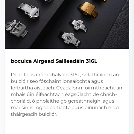
boculca Airgead Sailleadáin 316L
Déanta as crómghalváin 316L, soláthraíonn an
buiclóir seo fóschaint ionsaíochta agus
forbartha aisteach. Ceadaíonn foirmtheacht an
mhaisiúin éifeachtach éagsúlacht de chrích-
chorláid, ó pholaithe go gcreathnaigh, agus
mar sin is rogha coitianta agus oiriúnach é do
tháirgeadh buicilór.