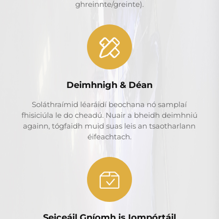
ghreinnte/greinte).
Deimhnigh & Déan
Soláthraímid léaráidí beochana nó samplaí
fhisiciúla le do cheadú. Nuair a bheidh deimhniú
againn, tógfaidh muid suas leis an tsaotharlann
éifeachtach.
Seiceáil Gníomh is Iompórtáil