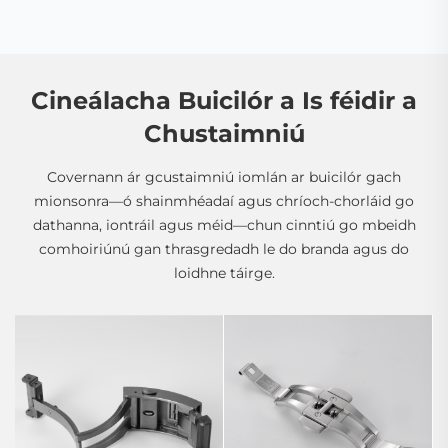
Cineálacha Buicilór a Is féidir a
Chustaimniú
Covernann ár gcustaimniú iomlán ar buicilór gach
mionsonra—ó shainmhéadaí agus chríoch-chorláid go
dathanna, iontráil agus méid—chun cinntiú go mbeidh
comhoiriúnú gan thrasgredadh le do branda agus do
loidhne táirge.