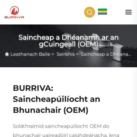
GA
Saincheap a Dhéanamh ar an
gCuingeall (OEM)
Leathanach Baile
>
Seirbhís
>
Saincheap a Dhéanamh ar an gCuingeall (OEM)
BURRIVA:
Saincheapúilíocht an
Bhunachair (OEM)
Soláthraímid saincheapúilíocht OEM do
bhunachair uaireadóirí caighdeánacha, lena