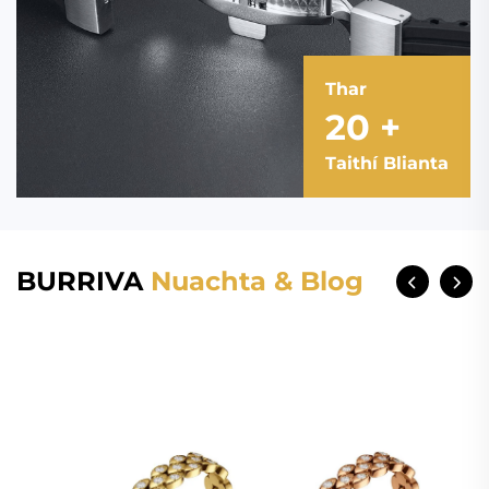
Thar
20
+
Taithí Blianta
BURRIVA
Nuachta & Blog