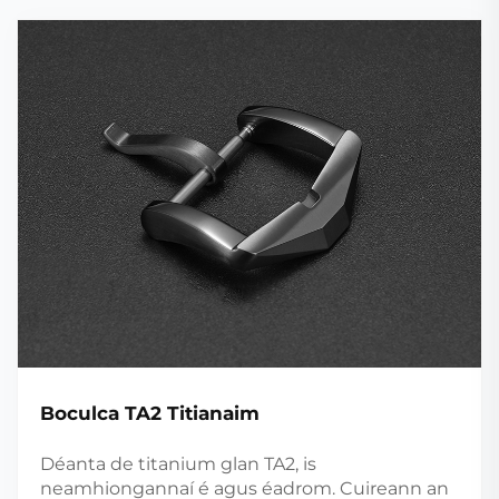
Boculca TA2 Titianaim
Déanta de titanium glan TA2, is
neamhiongannaí é agus éadrom. Cuireann an