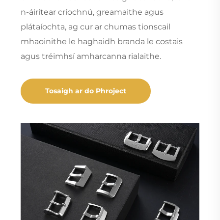
n-áirítear críochnú, greamaithe agus
plátaíochta, ag cur ar chumas tionscail
mhaoinithe le haghaidh branda le costais
agus tréimhsí amharcanna rialaithe.
Tosaigh ar do Phroject