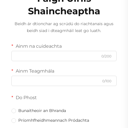
Shaincheaptha
Beidh ár dtionchar ag scrúdú do riachtanais agus
beidh siad i dteagmháil leat go luath.
Ainm na cuideachta
0/200
Ainm Teagmhála
0/100
Do Phost
Bunaitheoir an Bhranda
Príomhfheidhmeannach Pródachta