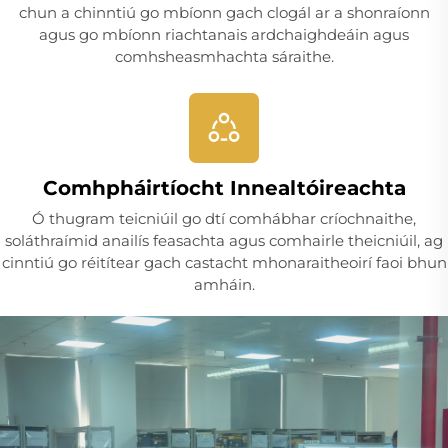
chun a chinntiú go mbíonn gach clogál ar a shonraíonn
agus go mbíonn riachtanais ardchaighdeáin agus
comhsheasmhachta sáraithe.
Comhpháirtíocht Innealtóireachta
Ó thugram teicniúil go dtí comhábhar críochnaithe,
soláthraímid anailís feasachta agus comhairle theicniúil, ag
cinntiú go réitítear gach castacht mhonaraitheoirí faoi bhun
amháin.