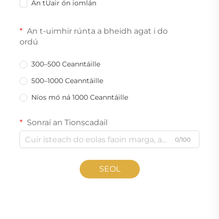
An tUair ón iomlán
An t-uimhir rúnta a bheidh agat i do
ordú
300–500 Ceanntáille
500–1000 Ceanntáille
Níos mó ná 1000 Ceanntáille
Sonraí an Tionscadail
0/100
SEOL