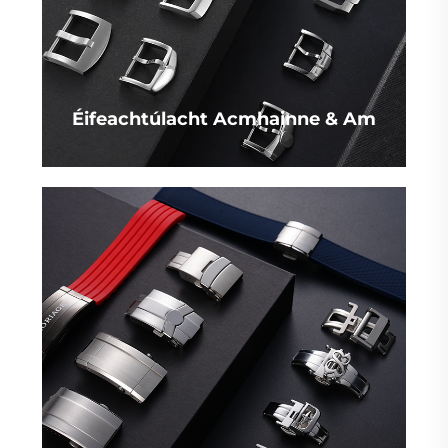
Éifeachtúlacht Acmhainne & Am