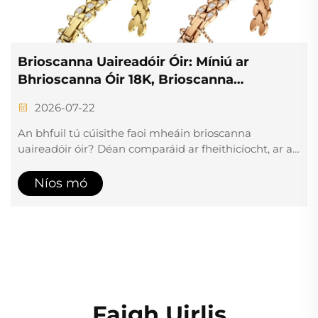
Tionscail Táirgeadh Uaireadóirí na Sín: Cén
fáth a bhfuil Branda Domhanda ag
athstruchtúrú a gcainéalí soláthair
2026-07-17
Tá eiseolas na hEilvéise ar a laghdú, agus tá
n
monaraithe uaireadóireachta na Síne ag ardú 2.5%.
Foghlaim conas a laghdaíonn na ceantair 'faoi
bhratach amháin' i Shenzhen-Dongguan ama an
Níos mó
tseoladh faoi 40%, laghdaíonn diúltuithe QC go dtí 3–
6%, agus laghdaíonn costais iomlána foillsiúta faoi
30–40%. Tosaigh ar do aistriú anois.
Faigh Uirlis