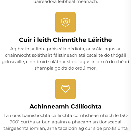
uaireadóra leibhéal meánach.
Cuir i leith Chinntithe Léirithe
Ag brath ar línte próiseála dédiota, ar scála, agus ar
chainníocht soláthairt fáistineach atá oscailte do thógáil
gcloscaille, cinntímid soláthar stábil agus in am ó do chéad
shampla go dtí do ordú mór.
Achinneamh Cáilíochta
Tá córas bainistíochta cáilíochta comhsheasmhach le ISO
9001 curtha ar bun againn a phacann an tionscadal
táirgeachta iomlán, arna tacaíodh ag cur síde proifisiúnta