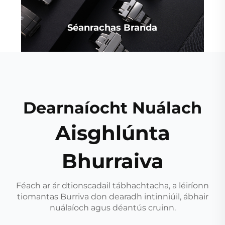
Séanrachas Branda
Dearnaíocht Nuálach
Aisghlúnta
Bhurraiva
Féach ar ár dtionscadail tábhachtacha, a léiríonn
tiomantas Burriva don dearadh intinniúil, ábhair
nuálaíoch agus déantús cruinn.