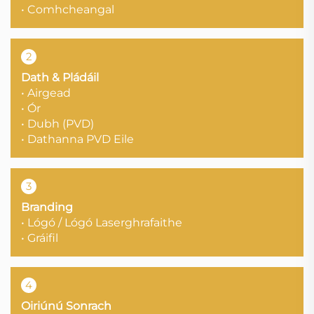
• Comhcheangal
2
Dath & Pládáil
• Airgead
• Ór
• Dubh (PVD)
• Dathanna PVD Eile
3
Branding
• Lógó / Lógó Laserghrafaithe
• Gráifil
4
Oiriúnú Sonrach