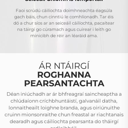
Faoi scrúdú cáilíochta doimhneachta éagsúla
gach báis, chun cinntiú le comhlíonadh. Tar éis
dó a chur síos ar an seiceáil cáilíochta, pacaítear
na táirgí go cúramach agus cuirear i leith go
minicibh de réir an léaráid ama.
ÁR NTÁIRGÍ
ROGHANNA
PEARSANTACHTA
Déan iniúchadh ar ár bhfreagraí saincheaptha a
chlúdaíonn críchbhuntáistí, galvanáil datha,
lonnaitheailt loighne branda, agus oiriúnuithe
cruinn mionsonraithe chun freastal ar riachtanais
dearadh agus cáilíochta pearsanta do tháirgí