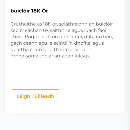
buiclóir 18K Ór
Cruthaithe as 18K ór, soláthraíonn an buiclóir
seo meáchan te, sáithithe agus luach faoi
chois. Roghnaigh ón ndath buí, dáta nó bán,
gach ceann acu le scintillín dhofha, agus
deartha chun bheith ina bhaincinn
mhionsonraithe ar amadán luksus.
Léigh Tuilleadh