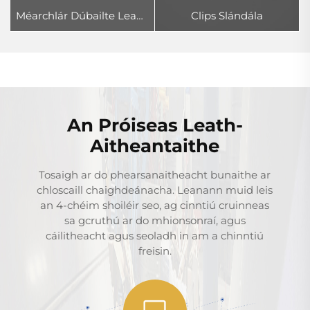
Méarchlár Dúbailte Leapatóige Piana
Clips Slándála
An Próiseas Leath-
Aitheantaithe
Tosaigh ar do phearsanaitheacht bunaithe ar
chloscaill chaighdeánacha. Leanann muid leis
an 4-chéim shoiléir seo, ag cinntiú cruinneas
sa gcruthú ar do mhionsonraí, agus
cáilitheacht agus seoladh in am a chinntiú
freisin.