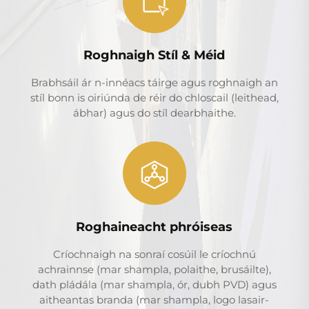
Roghnaigh Stíl & Méid
Brabhsáil ár n-innéacs táirge agus roghnaigh an
stíl bonn is oiriúnda de réir do chloscail (leithead,
ábhar) agus do stíl dearbhaithe.
Roghaineacht phróiseas
Críochnaigh na sonraí cosúil le críochnú
achrainnse (mar shampla, polaithe, brusáilte),
dath pládála (mar shampla, ór, dubh PVD) agus
aitheantas branda (mar shampla, logo lasair-