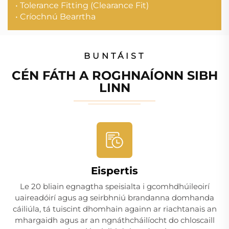
• Tolerance Fitting (Clearance Fit)
• Críochnú Bearrtha
BUNTÁIST
CÉN FÁTH A ROGHNAÍONN SIBH
LINN
Eispertis
Le 20 bliain egnagtha speisialta i gcomhdhúileoirí
uaireadóirí agus ag seirbhniú brandanna domhanda
cáiliúla, tá tuiscint dhomhain againn ar riachtanais an
mhargaidh agus ar an ngnáthcháilíocht do chloscaill