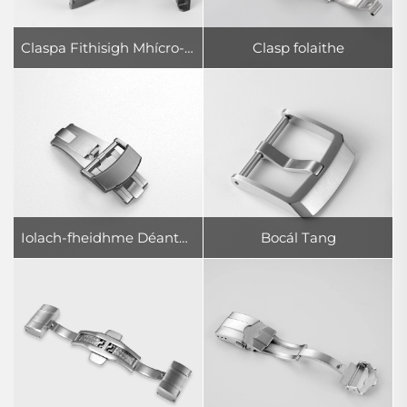
Claspa Fithisigh Mhícro-choigeartaithe
Clasp folaithe
Iolach-fheidhme Déantúis
Bocál Tang