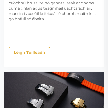
críochnú brusáilte nó gannta lasair ar dhoras
cuma ghlan agus teagmháil uachtarach air,
mar sin is cosúil le feiceáil é chomh maith leis
go bhfuil sé ábalta.
Léigh Tuilleadh