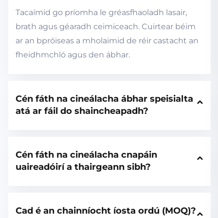
Tacaímid go príomha le gréasfhaoladh lasair,
brath agus géaradh ceimiceach. Cuirtear béim
ar an bpróiseas a mholaimid de réir castacht an
fheidhmchló agus den ábhar.
Cén fáth na cineálacha ábhar speisialta 
atá ar fáil do shaincheapadh?
Cén fáth na cineálacha cnapáin 
uaireadóirí a thairgeann sibh?
Cad é an chainníocht íosta ordú (MOQ)?