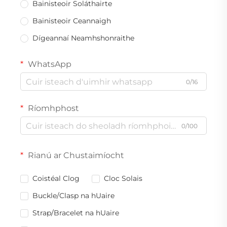
Bainisteoir Soláthairte
Bainisteoir Ceannaigh
Dígeannaí Neamhshonraithe
WhatsApp
0/16
Ríomhphost
0/100
Rianú ar Chustaimíocht
Coistéal Clog
Cloc Solais
Buckle/Clasp na hUaire
Strap/Bracelet na hUaire