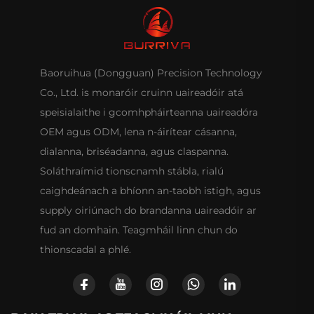
Baoruihua (Dongguan) Precision Technology
Co., Ltd. is monaróir cruinn uaireadóir atá
speisialaithe i gcomhpháirteanna uaireadóra
OEM agus ODM, lena n-áirítear cásanna,
dialanna, briséadanna, agus claspanna.
Soláthraímid tionscnamh stábla, rialú
caighdeánach a bhíonn an-taobh istigh, agus
supply oiriúnach do brandanna uaireadóir ar
fud an domhain. Teagmháil linn chun do
thionscadal a phlé.