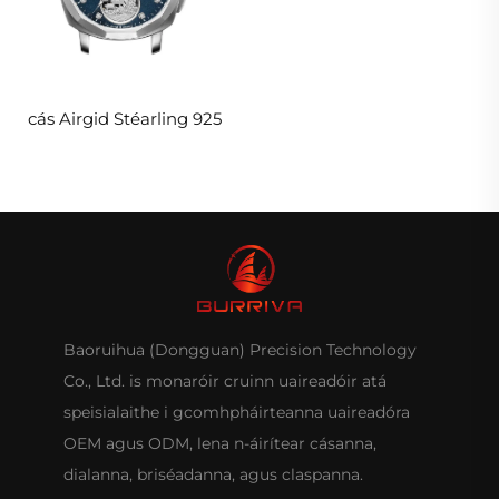
cás Airgid Stéarling 925
Baoruihua (Dongguan) Precision Technology
Co., Ltd. is monaróir cruinn uaireadóir atá
speisialaithe i gcomhpháirteanna uaireadóra
OEM agus ODM, lena n-áirítear cásanna,
dialanna, briséadanna, agus claspanna.