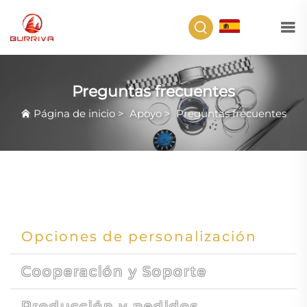
ES
Preguntas frecuentes
Página de inicio
>
Apoyo
>
Preguntas frecuentes
Opciones de personalización
Cooperación y Soporte
Producción y pedidos