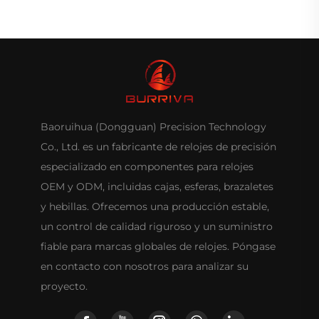
Baoruihua (Dongguan) Precision Technology
Co., Ltd. es un fabricante de relojes de precisión
especializado en componentes para relojes
OEM y ODM, incluidas cajas, esferas, brazaletes
y hebillas. Ofrecemos una producción estable,
un control de calidad riguroso y un suministro
fiable para marcas globales de relojes. Póngase
en contacto con nosotros para analizar su
proyecto.