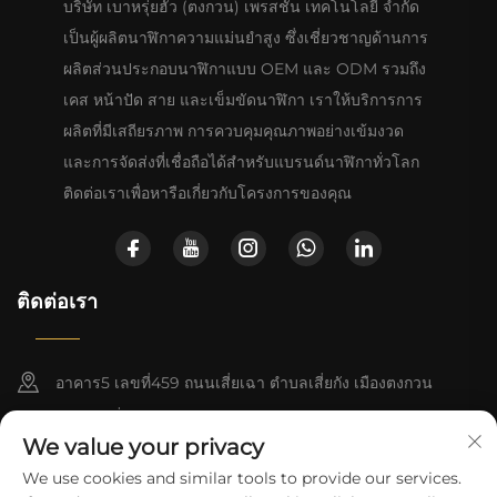
บริษัท เบาหรุ่ยฮัว (ตงกวน) เพรสชัน เทคโนโลยี จำกัด
เป็นผู้ผลิตนาฬิกาความแม่นยำสูง ซึ่งเชี่ยวชาญด้านการ
ผลิตส่วนประกอบนาฬิกาแบบ OEM และ ODM รวมถึง
เคส หน้าปัด สาย และเข็มขัดนาฬิกา เราให้บริการการ
ผลิตที่มีเสถียรภาพ การควบคุมคุณภาพอย่างเข้มงวด
และการจัดส่งที่เชื่อถือได้สำหรับแบรนด์นาฬิกาทั่วโลก
ติดต่อเราเพื่อหารือเกี่ยวกับโครงการของคุณ
ติดต่อเรา
อาคาร5 เลขที่459 ถนนเสี่ยเฉา ตำบลเสี่ยกัง เมืองตงกวน
มณฑลกว่างตง
We value your privacy
+852-8402 6198
We use cookies and similar tools to provide our services.