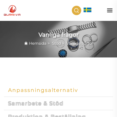
SV
Vanliga frågor
Hemsida
>
Stöd
>
Vanliga frågor
Anpassningsalternativ
Samarbete & Stöd
Produktion & Beställning