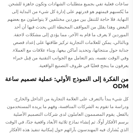
ساعات فعلية تفي بجميع متطلبات الشهادات وتكون جاهزة للشحن.
ما يُكسبهم قيمتهم هو قدرتهم على إدارة كل شيء من البداية إلى
النهاية. فلا حاجة للتنقل بين موردين مختلفين لا يتواصلون مع بعضهم
البعض. وهذا يقلل من المواقف المحبطة التي يحدث فيها أن أحد
الموردين لا يعرف ما قام به الآخر، مما يؤدي إلى مشكلات لاحقة.
وبالتالي، يمكن للعلامات التجارية تركيز طاقتها على إعداد قصص
جذابة حول منتجاتها، وتحديد أماكن بيعها، وبناء علاقات مع العملاء.
وفي الوقت نفسه، يتم التعامل مع الجوانب التقنية من قِبل خبراء
يعرفون ما ينجح فعليًا في ظروف التصنيع الواقعية.
من الفكرة إلى النموذج الأولي: عملية تصميم ساعة
ODM
كل شيء يبدأ بالتعرف على العلامة التجارية من الداخل والخارج،
ودراسة ما تقوم به الشركات المنافسة، وفهم ما يريده المستخدمون
بالفعل. يقوم المصممون العاملون لدى شركات التصميم الأصلية
برسم الأفكار أولًا، ثم إنشاء نماذج ثلاثية الأبعاد واقعية جدًا، في الوقت
الذي يُشارك فيه المهندسون بآرائهم حول إمكانية تنفيذ هذه الأفكار