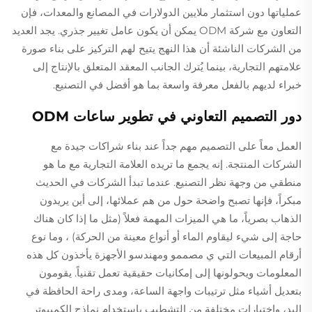
عملياتها دون استثمار ملايين الدولارات في المصانع والمعدات، فإن
التعاون مع شركة ODM يمكن أن يكون عامل تغيير جذري. يجد العديد
من الشركات الناشئة أن هذا النهج يتيح لهم التركيز على بناء صورة
علامتهم التجارية، بينما يُترك الجانب المعقد المتعلق بالإنتاج إلى
خبراء لديهم بالفعل معرفة واسعة بما هو أفضل في التصنيع.
دور التصميم التعاوني في تطوير ساعات ODM
العمل معاً على التصميم مهم جداً عند بناء شراكات جيدة مع
الشركات المنتجة. إنه يجمع ما تريده العلامة التجارية مع ما هو
منطقي من وجهة نظر التصنيع. عندما تبدأ الشركات في الحديث
مبكراً، فإنها تصبح واضحة حول من هم عملائها، إلى أين يريدون
الذهاب بصرياً، ما هي الميزات المهمة فعلاً (مثل ما إذا كان هناك
حاجة إلى شيء ليقاوم الماء أو أنواع معينة من الحركة) ، وما نوع
أرقام المبيعات التي ي مصممو ومهندسو الأجهزة يأخذون كل هذه
المعلومات ويحولونها إلى إمكانيات حقيقية تعمل تقنياً. يقومون
بتعديل أشياء مثل ترتيبات واجهة الساعة، ومدى راحة الحافظة في
اليد، واختيارات مختلفة من التشطيب باستخدام نماذج الكمبيوتر