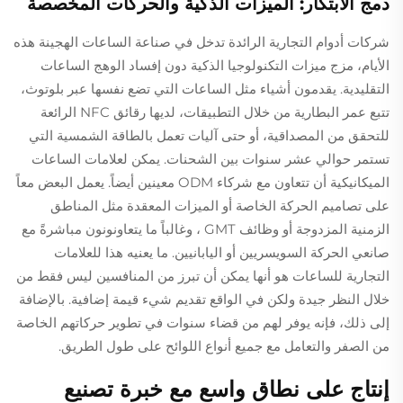
دمج الابتكار: الميزات الذكية والحركات المخصصة
شركات أدوام التجارية الرائدة تدخل في صناعة الساعات الهجينة هذه
الأيام، مزج ميزات التكنولوجيا الذكية دون إفساد الوهج الساعات
التقليدية. يقدمون أشياء مثل الساعات التي تضع نفسها عبر بلوتوث،
تتبع عمر البطارية من خلال التطبيقات، لديها رقائق NFC الرائعة
للتحقق من المصداقية، أو حتى آليات تعمل بالطاقة الشمسية التي
تستمر حوالي عشر سنوات بين الشحنات. يمكن لعلامات الساعات
الميكانيكية أن تتعاون مع شركاء ODM معينين أيضاً. يعمل البعض معاً
على تصاميم الحركة الخاصة أو الميزات المعقدة مثل المناطق
الزمنية المزدوجة أو وظائف GMT ، وغالباً ما يتعاونونون مباشرةً مع
صانعي الحركة السويسريين أو اليابانيين. ما يعنيه هذا للعلامات
التجارية للساعات هو أنها يمكن أن تبرز من المنافسين ليس فقط من
خلال النظر جيدة ولكن في الواقع تقديم شيء قيمة إضافية. بالإضافة
إلى ذلك، فإنه يوفر لهم من قضاء سنوات في تطوير حركاتهم الخاصة
من الصفر والتعامل مع جميع أنواع اللوائح على طول الطريق.
إنتاج على نطاق واسع مع خبرة تصنيع