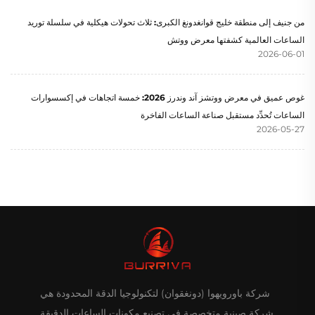
من جنيف إلى منطقة خليج قوانغدونغ الكبرى: ثلاث تحولات هيكلية في سلسلة توريد
الساعات العالمية كشفتها معرض ووتش
2026-06-01
غوص عميق في معرض ووتشز آند وندرز 2026: خمسة اتجاهات في إكسسوارات
الساعات تُحدِّد مستقبل صناعة الساعات الفاخرة
2026-05-27
شركة باورويهوا (دونغقوان) لتكنولوجيا الدقة المحدودة هي
شركة صينية متخصصة في تصنيع مكونات الساعات الدقيقة