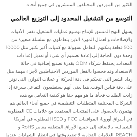
الكثير من الموردين المختلفين المنتشرين في جميع أنحاء.
التوسع من التشغيل المحدود إلى التوزيع العالمي
يسهل النهج المنسق للإنتاج توسيع عمليات التشغيل. نفس الأدوات
والإصلاحات والعمال المهرة الذين يتعاملون مع سلسلة صغيرة من
500 قطعة يمكنهم التعامل بسهولة مع كميات أكبر بكثير مثل 10000
وحدة دون الحاجة إلى إعادة تصميم أي شيء أو تعديل إعدادات
المعدات. يحتفظ شركاء ODM بقدرة تصنيع إضافية في حالة
الاستعداد وقد فحصوا بالفعل الموردين الاحتياطيين لأجزاء مهمة مثل
رذاذ الشعر التي تتحكم في دقة الحركة أو عجلات التوازن التي تؤثر
على دقة قياس الوقت. هذا يعني أنهم يستطيعون التفاعل بسرعة إذا
زادت الطلبات فجأة. ما هو مهم حقا هو كيفية التعامل مع هذه
الشركات المختلفة المتطلبات التنظيمية في جميع أنحاء العالم. هم
يهتمون بالحصول على المنتجات المعتمدة مع علامات CE المطلوبة
في أسواق أوروبا، الموافقات FCC و ISED المطلوبة في أمريكا
الشمالية، بالإضافة إلى جميع الأوراق المتعلقة معايير RoHS و
REACH. العلامات التجارية لا تضيع وقتها في انتظار الشهادات عندما