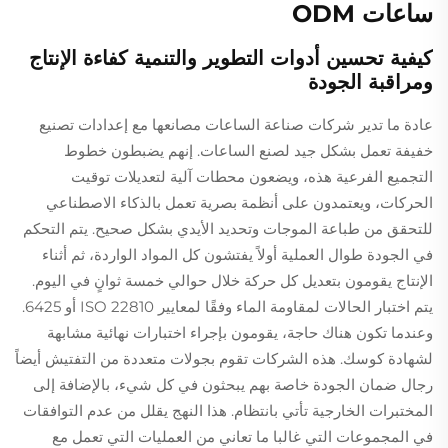
ساعات ODM
كيفية تحسين أدوات التطوير والتنمية كفاءة الإنتاج
ومراقبة الجودة
عادة ما تدير شركات صناعة الساعات مصانعها مع إعدادات تصنيع
خفيفة تعمل بشكل جيد لصنع الساعات. إنهم يضبطون خطوط
التجميع الفرعية هذه، ويضعون محطات آلية لتعديلات توقيت
الحركات، ويعتمدون على أنظمة بصرية تعمل بالذكاء الاصطناعي
للتحقق من طباعة الموجات وتحديد الأيدي بشكل صحيح. يتم التحكم
في الجودة طوال العملية أولاً يفتشون كل المواد الواردة، ثم أثناء
الإنتاج يقومون بتعديل كل حركة خلال حوالي خمسة ثوانٍ في اليوم.
يتم اختبار الحالات لمقاومة الماء وفقًا لمعايير ISO 22810 أو 6425.
وعندما تكون هناك حاجة، يقومون بإجراء اختبارات نهائية مشابهة
لشهادة كوسك. هذه الشركات تقوم بجولات متعددة من التفتيش أيضاً
رجال ضمان الجودة خاصة بهم يبحثون في كل شيء، بالإضافة إلى
المختبرات الخارجية تأتي بانتظام. هذا النهج يقلل من عدم التوافقات
في المجموعات التي غالبا ما تعاني من العمليات التي تعمل مع