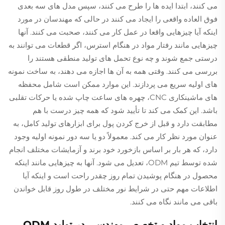
می کنند، ابتدا ایده ها را طرح می کنند، سپس مدل های سه بعدی
فوق العاده واقعی را ایجاد می کنند در حالی که مهندسان در مورد
اینکه آیا چیزهایی واقعا در عمل کار می کنند، صحبت می کنند. آنها
چیزهایی مانند رفتار مواد در هنگام استرس، اگر قطعات می توانند به
درستی جمع شوند و چه نوع تحمل های تولید منطقی هستند را
بررسی می کنند. وقتی همه به آن ها اجازه می دهند، به ساخت نمونه
های اولیه سریع می پردازند. این موارد ممکن است شامل محفظه
های ماشینکاری CNC، چهره های ساعت چاپ شده یا حرکات تقلبی
باشد. این کمک می کند تا تأیید شود که همه چیز درست با هم
مطابقت دارد و قبل از خرج کردن پول برای ابزارهای تولید کامل، به
عنوان مورد نظر کار می کند. معمولاً دو یا سه دور نمونه اولیه وجود
دارد، که هر بار بر اساس بازخورد خود برند و آزمایشات مختلف انجام
شده توسط تیم ODM، تعدیل می شود. آنها به چیزهایی مانند اینکه
محصول در هنگام پوشیدن تمام روز چقدر راحت است و اینکه آیا
اطلاعات مهم حتی در شرایط نور مختلف در طول روز قابل خواندن
باقی می مانند نگاه می کنند.
انتخاب مواد و تخصص مهندسی در تولید ODM