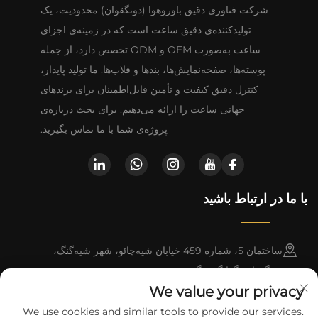
شرکت فناوری دقیق باوروهوا (دونگقوان) محدودیت، یک
تولیدکننده‌ی دقیق ساعت است که در زمینه‌ی اجزای
ساعت به‌صورت OEM و ODM تخصص دارد، از جمله
پوسته‌ها، صفحه‌نمایش‌ها، بندها و قلاب‌ها. ما تولید پایدار،
کنترل دقیق کیفیت و تأمین قابل‌اطمینان برای برندهای
جهانی ساعت را ارائه می‌دهیم. برای بحث درباره‌ی
پروژه‌ی شما با ما تماس بگیرید.
با ما در ارتباط باشید
ساختمان 5، شماره 459 خیابان شیه‌چائو، شهر شیه‌گنگ،
دونگقوان، گوانگ‌دونگ
We value your privacy
+852-8402 6198
We use cookies and similar tools to provide our services.