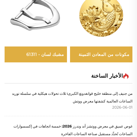
مشبك لسان - 61311
مكونات من المعادن الثمينة
الأخبار الساخنة
من جنيف إلى منطقة خليج قوانغدونغ الكبرى: ثلاث تحولات هيكلية في سلسلة توريد
الساعات العالمية كشفتها معرض ووتش
2026-06-01
غوص عميق في معرض ووتشز آند وندرز 2026: خمسة اتجاهات في إكسسوارات
الساعات تُحدِّد مستقبل صناعة الساعات الفاخرة