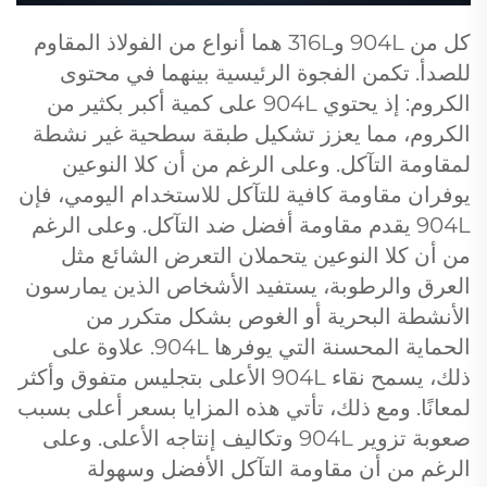
كل من 904L و316L هما أنواع من الفولاذ المقاوم
للصدأ. تكمن الفجوة الرئيسية بينهما في محتوى
الكروم: إذ يحتوي 904L على كمية أكبر بكثير من
الكروم، مما يعزز تشكيل طبقة سطحية غير نشطة
لمقاومة التآكل. وعلى الرغم من أن كلا النوعين
يوفران مقاومة كافية للتآكل للاستخدام اليومي، فإن
904L يقدم مقاومة أفضل ضد التآكل. وعلى الرغم
من أن كلا النوعين يتحملان التعرض الشائع مثل
العرق والرطوبة، يستفيد الأشخاص الذين يمارسون
الأنشطة البحرية أو الغوص بشكل متكرر من
الحماية المحسنة التي يوفرها 904L. علاوة على
ذلك، يسمح نقاء 904L الأعلى بتجليس متفوق وأكثر
لمعانًا. ومع ذلك، تأتي هذه المزايا بسعر أعلى بسبب
صعوبة تزوير 904L وتكاليف إنتاجه الأعلى. وعلى
الرغم من أن مقاومة التآكل الأفضل وسهولة