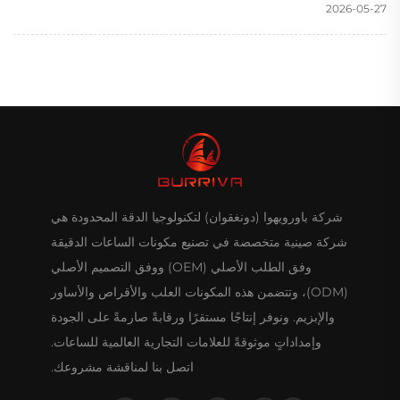
2026-05-27
شركة باورويهوا (دونغقوان) لتكنولوجيا الدقة المحدودة هي
شركة صينية متخصصة في تصنيع مكونات الساعات الدقيقة
وفق الطلب الأصلي (OEM) ووفق التصميم الأصلي
(ODM)، وتتضمن هذه المكونات العلب والأقراص والأساور
والإبزيم. ونوفر إنتاجًا مستقرًا ورقابةً صارمةً على الجودة
وإمداداتٍ موثوقةً للعلامات التجارية العالمية للساعات.
اتصل بنا لمناقشة مشروعك.