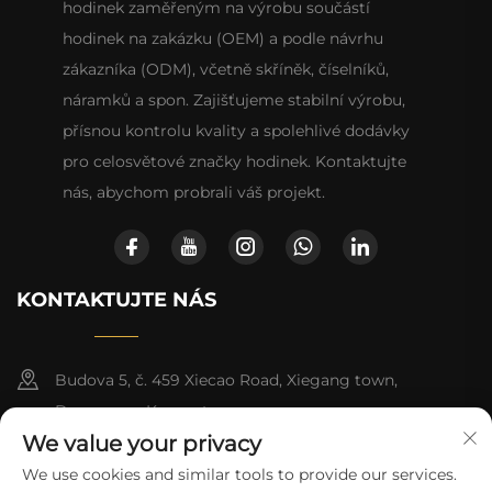
hodinek zaměřeným na výrobu součástí
hodinek na zakázku (OEM) a podle návrhu
zákazníka (ODM), včetně skříněk, číselníků,
náramků a spon. Zajišťujeme stabilní výrobu,
přísnou kontrolu kvality a spolehlivé dodávky
pro celosvětové značky hodinek. Kontaktujte
nás, abychom probrali váš projekt.
KONTAKTUJTE NÁS
Budova 5, č. 459 Xiecao Road, Xiegang town,
Dongguan, Kuang-tung
We value your privacy
+852-8402 6198
We use cookies and similar tools to provide our services.