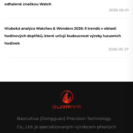
odhalené značkou Watch
2026-06-01
Hluboká analýza Watches & Wonders 2026: 5 trendů v oblasti
hodinových doplňků, které určují budoucnost výroby luxusních
hodinek
2026-05-27
Baoruihua (Dongguan) Precision Technology
Co., Ltd. je specializovaným výrobcem přesných