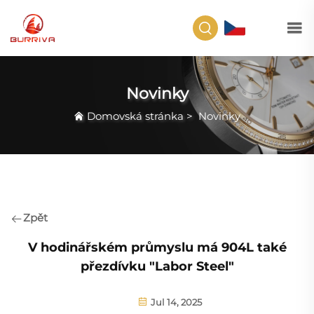
CS
Novinky
Domovská stránka
>
Novinky
Zpět
V hodinářském průmyslu má 904L také
přezdívku "Labor Steel"
Jul 14, 2025