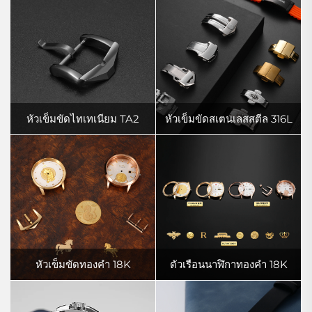
หัวเข็มขัดไทเทเนียม TA2
หัวเข็มขัดสเตนเลสสตีล 316L
หัวเข็มขัดทองคำ 18K
ตัวเรือนนาฬิกาทองคำ 18K