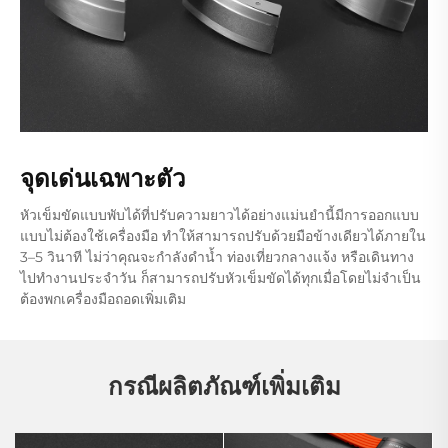
จุดเด่นเฉพาะตัว
หัวเข็มขัดแบบพับได้ที่ปรับความยาวได้อย่างแม่นยำนี้มีการออกแบบ
แบบไม่ต้องใช้เครื่องมือ ทำให้สามารถปรับด้วยมือข้างเดียวได้ภายใน
3–5 วินาที ไม่ว่าคุณจะกำลังดำน้ำ ท่องเที่ยวกลางแจ้ง หรือเดินทาง
ไปทำงานประจำวัน ก็สามารถปรับหัวเข็มขัดได้ทุกเมื่อโดยไม่จำเป็น
ต้องพกเครื่องมือถอดเพิ่มเติม
กรณีผลิตภัณฑ์เพิ่มเติม