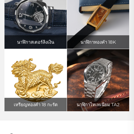
นาฬิกาสเตอร์ลิงเงิน
นาฬิกาทองคำ 18K
เหรียญทองคำ 18 กะรัต
นาฬิกาไทเทเนียม TA2