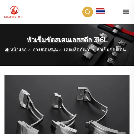
TH
หัวเข็มขัดสเตนเลสสตีล 316L
หน้าแรก
>
การสนับสนุน
>
เคสผลิตภัณฑ์
>
หัวเข็มขัดสเตนเลสสตีล 316L