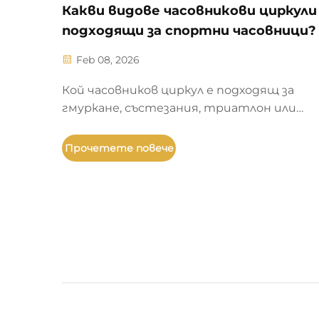
Какви видове часовникови циркули
подходящи за спортни часовници?
Feb 08, 2026
Кой часовников циркул е подходящ за
гмуркане, състезания, триатлон или
пътуване по целия свят? Сравнете
еднопосочни, тахиметрични, обратно
Прочетете повече
броещи, GMT и керамични циркули по
критериите безопасност, точност и
издръжливост. Изследвайте стандарта
6425, реалната производителност и
материалознанието.