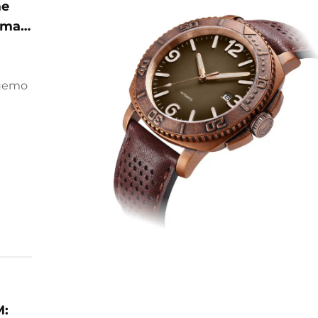
те
ата
нето
за
 от
ете
ост
M: