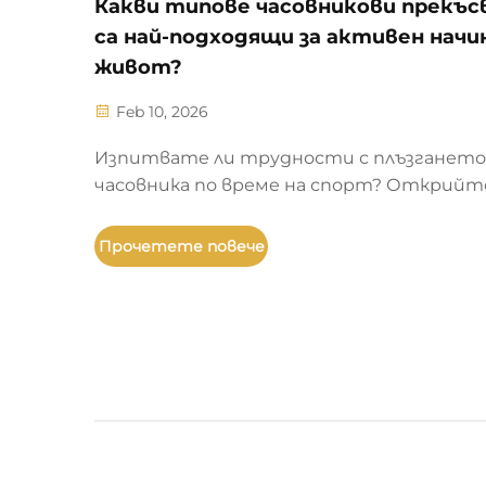
Какви типове часовникови прекъс
са най-подходящи за активен начи
живот?
Feb 10, 2026
Изпитвате ли трудности с плъзгането
часовника по време на спорт? Открийте
те най-надеждни и издръжливи прекъсва
спортнисти — деплоуънт, дайвер, НАТО,
Прочетете повече
и други. Вижте данните от лаборатор
тестове за производителност и
надеждността в реални условия. Сравн
още сега.