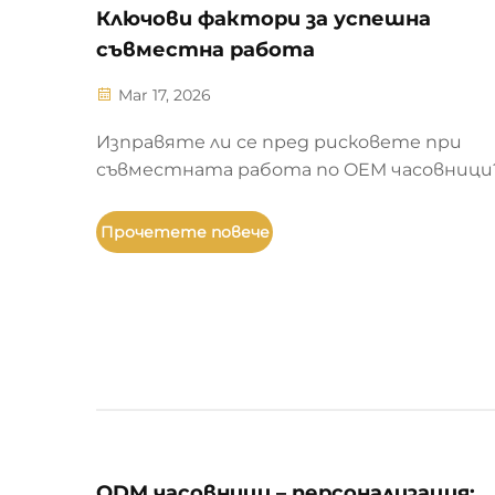
Ключови фактори за успешна
съвместна работа
Mar 17, 2026
Изправяте ли се пред рисковете при
съвместната работа по OEM часовници
Разберете 7-те непоклатими фактора 
налагане на златния образец до
Прочетете повече
прототипиране с защита на
интелектуалната собственост, — кои
гарантират качество, съответствие 
доверие. Започнете процеса на оценка 
днес.
ODM часовници – персонализация: