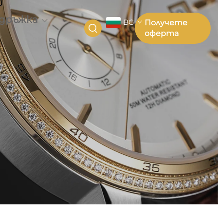
дръжка
BG
Получете
оферта