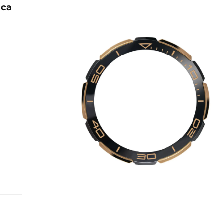
 са
 ISO