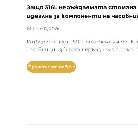
Защо 316L неръждаемата стомана
идеална за компоненти на часовни
Feb 07, 2026
Разберете защо 80 % от премиум марк
часовници избират неръждаема стоман
316L: непревзойдена устойчивост към
хлориди, хипоалергенна биосъвместимо
Прочетете повече
издръжливост при умора. Научете наук
зад нейното доминиране.