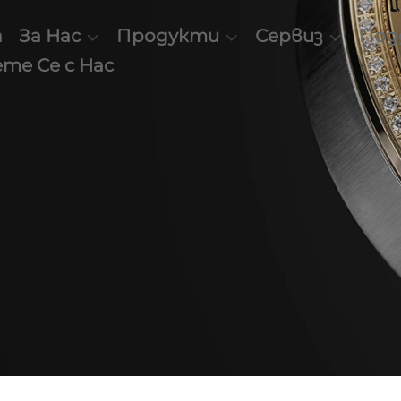
а
За Нас
Продукти
Сервиз
Под
те Се с Нас