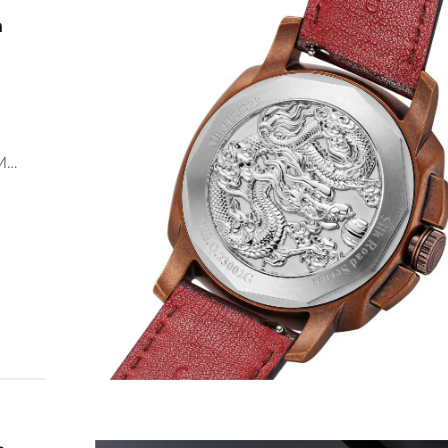
а
M
укта
— без
целия
и
иите