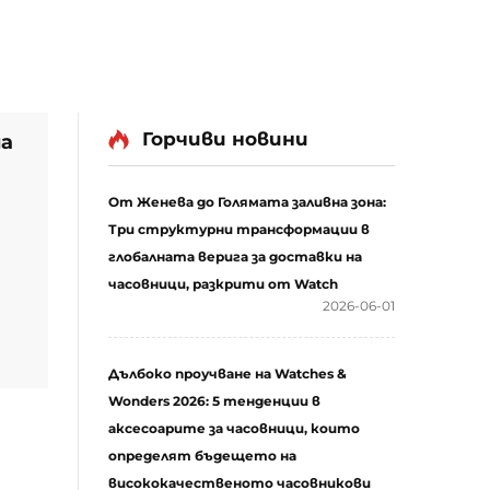
Горчиви новини
на
От Женева до Голямата заливна зона:
Три структурни трансформации в
глобалната верига за доставки на
часовници, разкрити от Watch
2026-06-01
 и
по
Дълбоко проучване на Watches &
Wonders 2026: 5 тенденции в
аксесоарите за часовници, които
определят бъдещето на
висококачественото часовникови