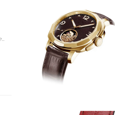
?
— от
то
и
още