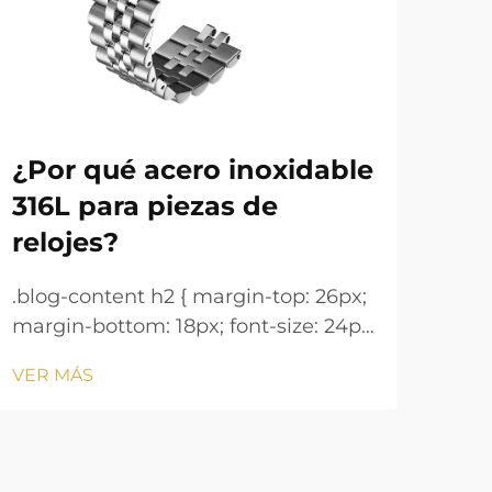
¿Por qué acero inoxidable
Pu
316L para piezas de
Ma
relojes?
.blo
marg
.blog-content h2 { margin-top: 26px;
!imp
margin-bottom: 18px; font-size: 24px
VER
heig
!important; font-weight: 600; line-
VER MÁS
mar
height: normal; } .blog-content h3 {
18px
margin-top: 26px; margin-bottom:
font
18px; font-size: 20px !important;
font-w...