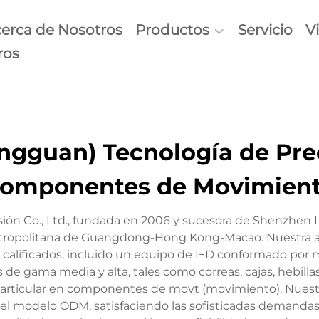
erca de Nosotros
Productos
Servicio
V
ros
gguan) Tecnología de Prec
omponentes de Movimien
ión Co., Ltd., fundada en 2006 y sucesora de Shenzhen 
tropolitana de Guangdong-Hong Kong-Macao. Nuestra a
alificados, incluido un equipo de I+D conformado por m
e gama media y alta, tales como correas, cajas, hebillas, 
particular en componentes de movt (movimiento). Nuestra
jo el modelo ODM, satisfaciendo las sofisticadas demand