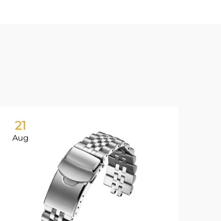
21
2
Aug
Au