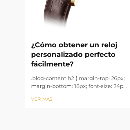
¿Cómo obtener un reloj
personalizado perfecto
fácilmente?
.blog-content h2 { margin-top: 26px;
margin-bottom: 18px; font-size: 24px
!important; font-weight: 600; line-
VER MÁS
height: normal; } .blog-content h3 {
margin-top: 26px; margin-bottom:
18px; font-size: 20px !important;
font-w...