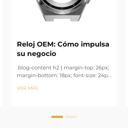
Reloj OEM: Cómo impulsa
su negocio
.blog-content h2 { margin-top: 26px;
margin-bottom: 18px; font-size: 24px
!important; font-weight: 600; line-
VER MÁS
height: normal; } .blog-content h3 {
margin-top: 26px; margin-bottom:
18px; font-size: 20px !important;
font-w...