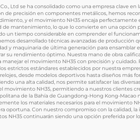
Co., Ltd se ha consolidado como una empresa clave en
ción de precisión en componentes metálicos, hemos rec
endimiento, y el movimiento NH35 encaja perfectamente
ad de mantenimiento, lo que lo convierte en una opción p
tido un tiempo considerable en comprender el funcionam
 hemos desarrollado técnicas avanzadas de producción qu
idad y maquinaria de última generación para ensamblar 
rar su rendimiento óptimo. Nuestra mano de obra califica
ra manejar el movimiento NH35 con precisión y cuidado.
s estrictos estándares establecidos por nuestra empres
lojes, desde modelos deportivos hasta diseños más for
o una alta calidad, nos permite satisfacer las diversas
el movimiento NH35, permitiendo a nuestros clientes cre
opolitana de la Bahía de Guangdong-Hong Kong-Macao nos
emente los materiales necesarios para el movimiento N
 oportuna. Con nuestro compromiso con la calidad, la inn
 NH35 continuarán siendo una opción preferida por los 