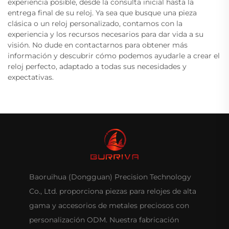
experiencia posible, desde la consulta inicial hasta la
entrega final de su reloj. Ya sea que busque una pieza
clásica o un reloj personalizado, contamos con la
experiencia y los recursos necesarios para dar vida a su
visión. No dude en contactarnos para obtener más
información y descubrir cómo podemos ayudarle a crear el
reloj perfecto, adaptado a todas sus necesidades y
expectativas.
Baoruihua (Dongguan) Precision Technology
Co., Ltd. proporciona piezas para relojes de alta
gama y accesorios de metales preciosos con
personalización ODM. Nuestra fabricación