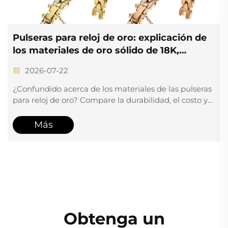
j de oro: explicación de
Industria china de fab
oro sólido de 18K,
por qué las marcas g
 chapado en oro, más
reestructurando sus 
2026-07-17
cación personalizada
suministro
los materiales de las pulseras
Las exportaciones suizas h
are la durabilidad, el costo y
que la fabricación de relo
 opciones de oro sólido de 18K,
un 2,5 %. Descubra cómo lo
ado en oro. Descubra
«un solo techo» de Shenz
Más
icación personalizada para
plazos de entrega en un 40
rechazos de control de cali
costes totales de desarroll
Inicie su transición ahora.
Obtenga un