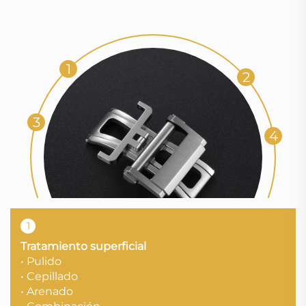
1
2
3
4
1
Tratamiento superficial
• Pulido
• Cepillado
• Arenado