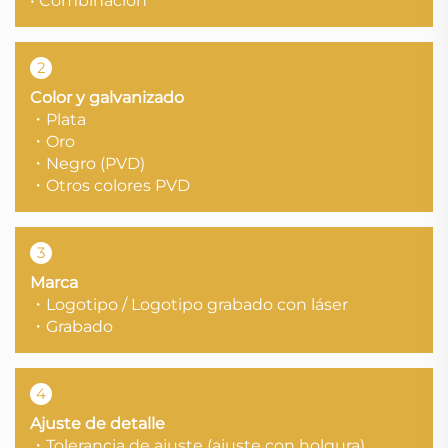
• Combinación
2
Color y galvanizado
・Plata
・Oro
・Negro (PVD)
・Otros colores PVD
3
Marca
・Logotipo / Logotipo grabado con láser
・Grabado
4
Ajuste de detalle
・Tolerancia de ajuste (ajuste con holgura)