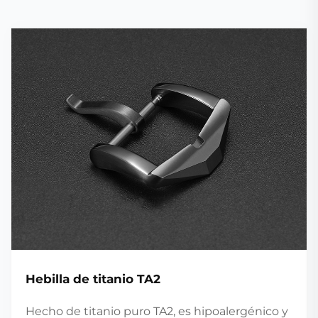
Hebilla de titanio TA2
Hecho de titanio puro TA2, es hipoalergénico y