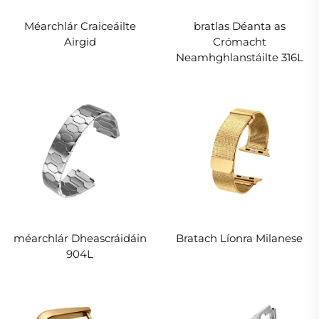
Méarchlár Craiceáilte
bratlas Déanta as
Airgid
Crómacht
Neamhghlanstáilte 316L
méarchlár Dheascráidáin
Bratach Líonra Milanese
904L