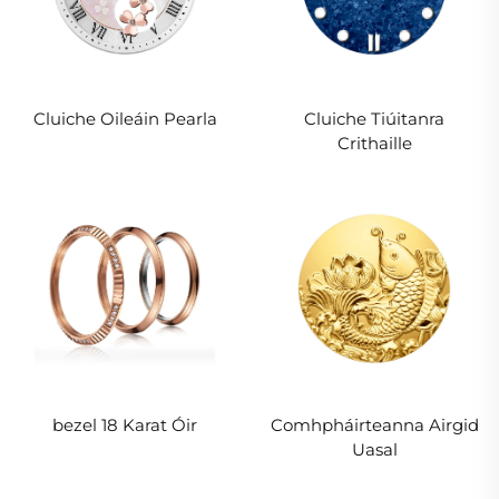
Cluiche Oileáin Pearla
Cluiche Tiúitanra
Crithaille
bezel 18 Karat Óir
Comhpháirteanna Airgid
Uasal