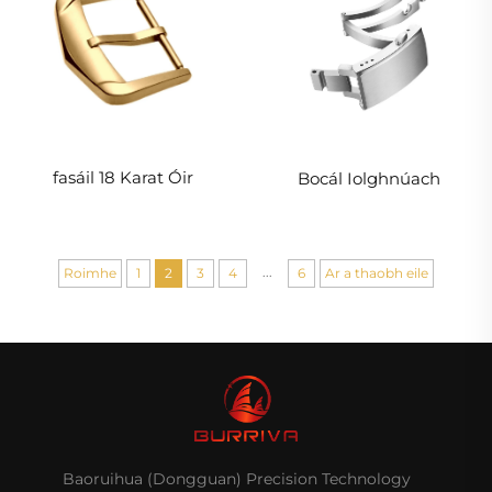
fasáil 18 Karat Óir
Bocál Iolghnúach
...
Roimhe
1
2
3
4
6
Ar a thaobh eile
Baoruihua (Dongguan) Precision Technology