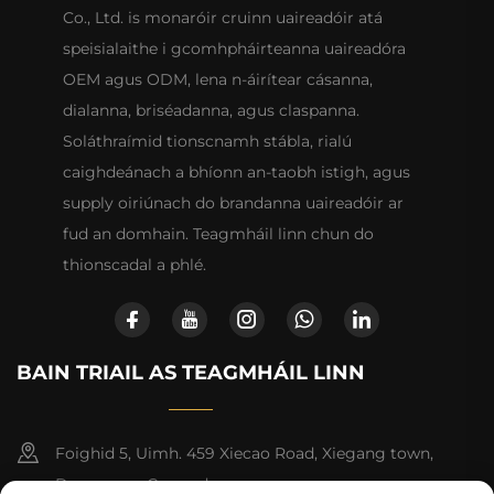
Co., Ltd. is monaróir cruinn uaireadóir atá
speisialaithe i gcomhpháirteanna uaireadóra
OEM agus ODM, lena n-áirítear cásanna,
dialanna, briséadanna, agus claspanna.
Soláthraímid tionscnamh stábla, rialú
caighdeánach a bhíonn an-taobh istigh, agus
supply oiriúnach do brandanna uaireadóir ar
fud an domhain. Teagmháil linn chun do
thionscadal a phlé.
BAIN TRIAIL AS TEAGMHÁIL LINN
Foighid 5, Uimh. 459 Xiecao Road, Xiegang town,
Dongguan, Guangdong