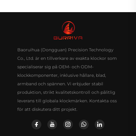
Baoruihua (Dongguan) Precision Technology
Co., Ltd. är en tillverkare av exakta klockor som
specialiserar sig på OEM- och ODM-
klockkomponenter, inklusive hållare, blad,
armband och spännen. Vi erbjuder stabil
produktion, strikt kvalitetskontroll och pålitlig
leverans till globala klockmärken. Kontakta oss
för att diskutera ditt projekt.