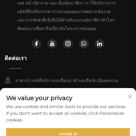
เคส หน้าปัด สาย และเข็มขัดนาฬิกา เราให้บริการการ
ผลิตที่มีเสถียรภาพ การควบคุมคุณภาพอย่างเข้มงวด
และการจัดส่งที่เชื่อถือได้สำหรับแบรนด์นาฬิกาทั่วโลก
ติดต่อเราเพื่อหารือเกี่ยวกับโครงการของคุณ
ติดต่อเรา
อาคาร5 เลขที่459 ถนนเสี่ยเฉา ตำบลเสี่ยกัง เมืองตงกวน
มณฑลกว่างตง
We value your privacy
+852-8402 6198
We use cookies and similar tools to provide our services.
If you don't want to accept all cookies, click Personalize
[email protected]
cookies.
Accept all
สงวนลิขสิทธิ์ © 2025 โดยบริษัท Baoruihua (ตงกวน) เทคโนโลยีความ