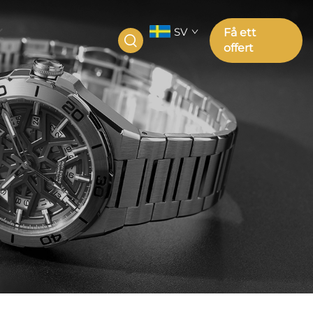
SV
Få ett
offert