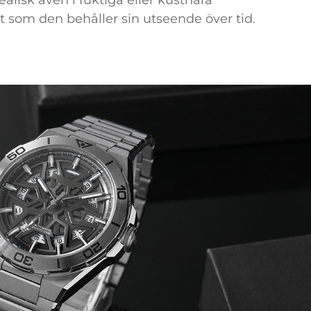
ealisk även i fuktiga eller kustnära
t som den behåller sin utseende över tid.