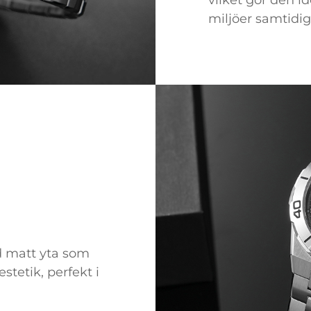
vilket gör den id
miljöer samtidig
d matt yta som
stetik, perfekt i