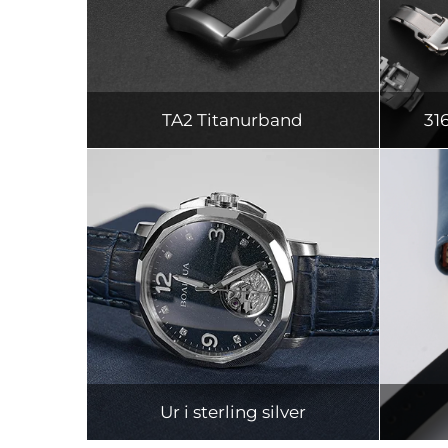
TA2 Titanurband
31
Ur i sterling silver