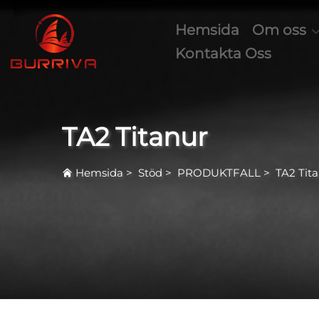
Hemsida
Om oss
Kontakta Oss
TA2 Titanur
Hemsida
>
Stöd
>
PRODUKTFALL
>
TA2 Tit