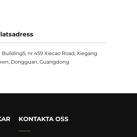
latsadress
Building5, nr 459 Xiecao Road, Xiegang
own, Dongguan, Guangdong
KAR
KONTAKTA OSS