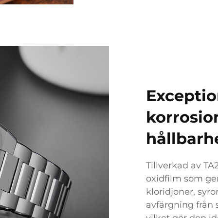
Exceptio
korrosio
hållbarh
Tillverkad av TA2
oxidfilm som ge
kloridjoner, syr
avfärgning från