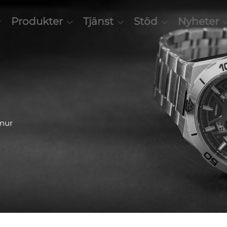
Produkter
Tjänst
Stöd
Nyheter
anur