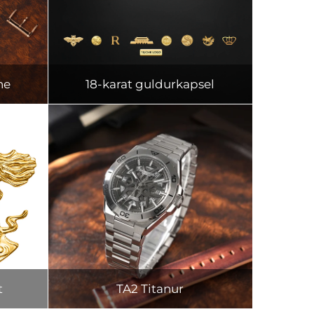
ne
18-karat guldurkapsel
t
TA2 Titanur