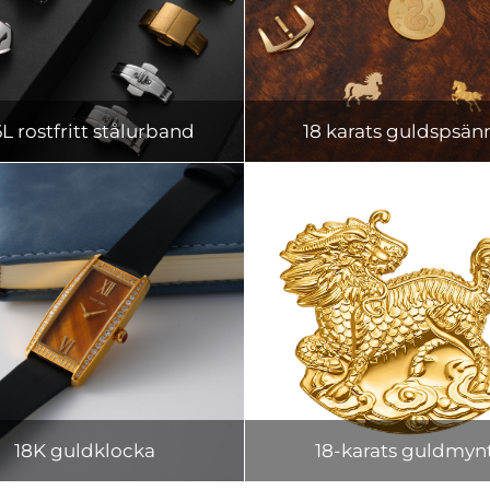
6L rostfritt stålurband
18 karats guldspsän
18K guldklocka
18-karats guldmyn