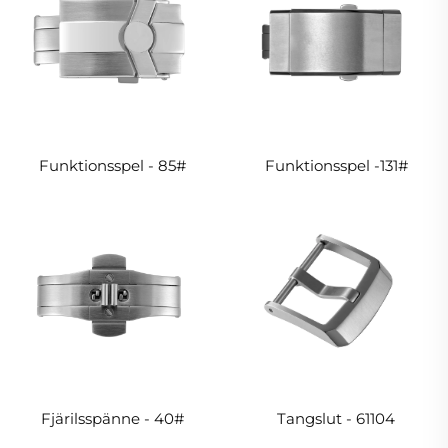
Funktionsspel - 85#
Funktionsspel -131#
Fjärilsspänne - 40#
Tangslut - 61104