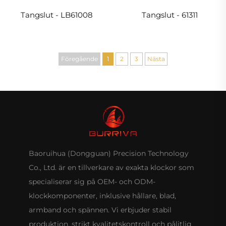
Tangslut - LB61008
Tangslut - 61311
Föregående
1
2
3
Nästa
Baoruihua (Dongguan) Precision Technology
Co., Ltd. är en tillverkare av exakta klockor som
specialiserar sig på OEM- och ODM-
klockkomponenter, inklusive hållare, blad,
armband och spännen. Vi erbjuder stabil
produktion, strikt kvalitetskontroll och pålitlig