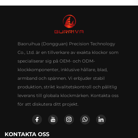
Baoruihua (Dongguan) Precision Technology
Co., Ltd. är en tillverkare av exakta klockor som
specialiserar sig på OEM- och ODM-
klockkomponenter, inklusive hållare, blad,
armband och spännen. Vi erbjuder stabil
produktion, strikt kvalitetskontroll och pålitlig
leverans till globala klockmärken. Kontakta oss
för att diskutera ditt projekt.
KONTAKTA OSS