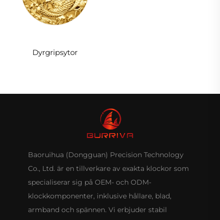
Dyrgripsytor
Baoruihua (Dongguan) Precision Technology
Co., Ltd. är en tillverkare av exakta klockor som
specialiserar sig på OEM- och ODM-
klockkomponenter, inklusive hållare, blad,
armband och spännen. Vi erbjuder stabil