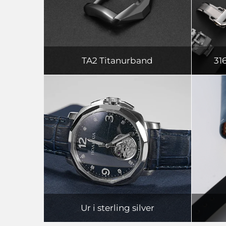
TA2 Titanurband
31
Ur i sterling silver