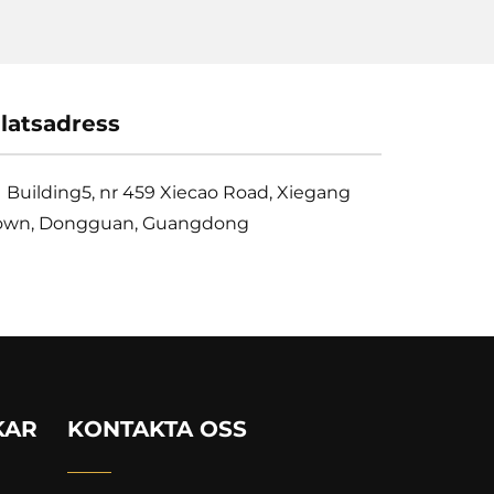
latsadress
Building5, nr 459 Xiecao Road, Xiegang
own, Dongguan, Guangdong
KAR
KONTAKTA OSS