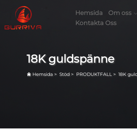
Hemsida
Om oss
Kontakta Oss
18K guldspänne
Hemsida
>
Stöd
>
PRODUKTFALL
>
18K gul