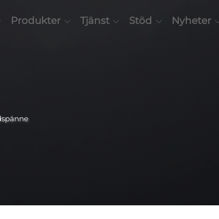
Produkter
Tjänst
Stöd
Nyheter
dspänne