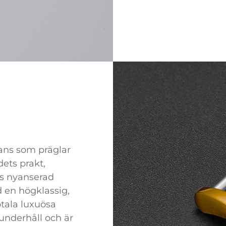
lans som präglar
ets prakt,
ts nyanserad
d en högklassig,
otala luxuösa
 underhåll och är