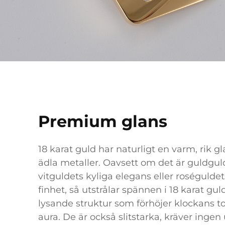
Premium glans
18 karat guld har naturligt en varm, rik g
ädla metaller. Oavsett om det är guldguld
vitguldets kyliga elegans eller roségulde
finhet, så utstrålar spännen i 18 karat gul
lysande struktur som förhöjer klockans t
aura. De är också slitstarka, kräver ingen