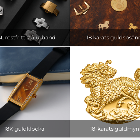
6L rostfritt stålurband
18 karats guldspsän
18K guldklocka
18-karats guldmyn