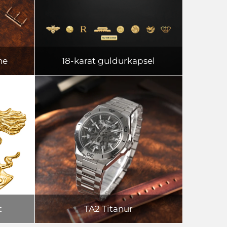
ne
18-karat guldurkapsel
t
TA2 Titanur