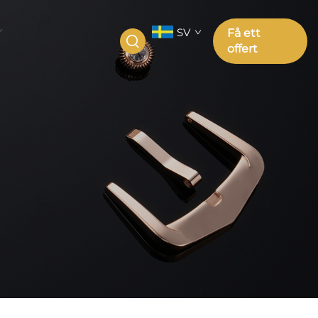
SV
Få ett
offert