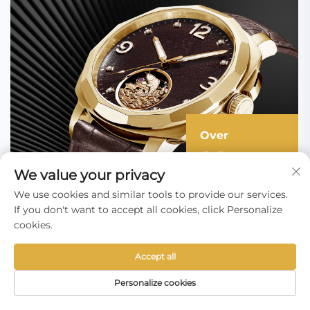
Over
20
+
We value your privacy
Års erfarenhet
We use cookies and similar tools to provide our services.
If you don't want to accept all cookies, click Personalize
cookies.
BURRIVA
Nyheter & blogg
Accept all
Personalize cookies
E-POST
TELEFON
STARTSIDA
PRODUKTER