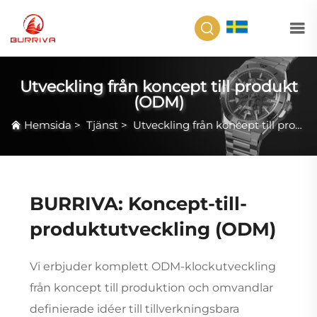
SV
Utveckling från koncept till produkt
(ODM)
Hemsida
>
Tjänst
>
Utveckling från koncept till produkt (ODM)
BURRIVA: Koncept-till-
produktutveckling (ODM)
Vi erbjuder komplett ODM-klockutveckling
från koncept till produktion och omvandlar
definierade idéer till tillverkningsbara