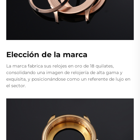
Elección de la marca
La marca fabrica sus relojes en oro de 18 quilates,
consolidando una imagen de relojería de alta gama y
exquisita, y posicionándose como un referente de lujo en
el sector.