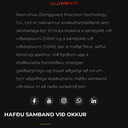
Baoruihua (Dongguan) Precision Technology
Co., Ltd. er nákvæmur klukkuframleiðandi sem
sérstaklega býr til hluta klukkna á samþykkt við
viðskiptavini (OEM) og á samþykkt við
viðskiptavini (ODM), þar á meðal fötur, skífur,
bönd og spennur. Við bjóðum upp á
staðbundna framleiðslu, strangan
gæðastýringu og traust aðgangi að vörum
fyrir alþjóðlega klukkumerki. Hafðu samband
við okkur til að ræða verkefnið þitt.
HAFÐU SAMBAND VIÐ OKKUR