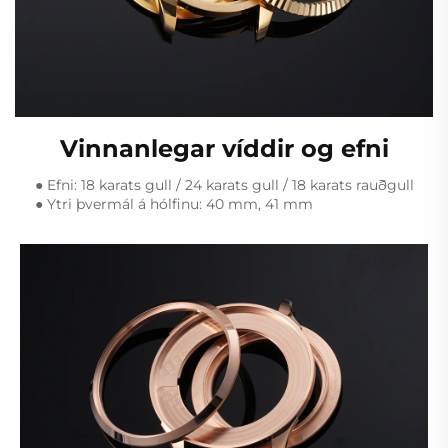
Vinnanlegar víddir og efni
● Efni: 18 karats gull / 24 karats gull / 18 karats rauðgull
● Ytri þvermál á hólfinu: 40 mm, 41 mm