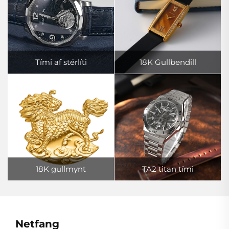
Tími af stérlíti
18K Gullbendill
18K gullmynt
TA2 titan tími
Netfang