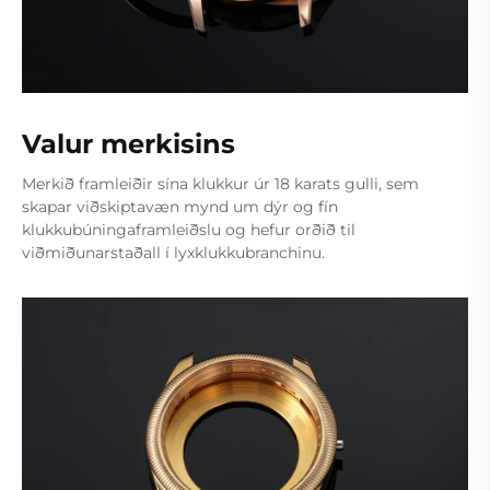
Valur merkisins
Merkið framleiðir sína klukkur úr 18 karats gulli, sem
skapar viðskiptavæn mynd um dýr og fín
klukkubúningaframleiðslu og hefur orðið til
viðmiðunarstaðall í lyxklukkubranchinu.