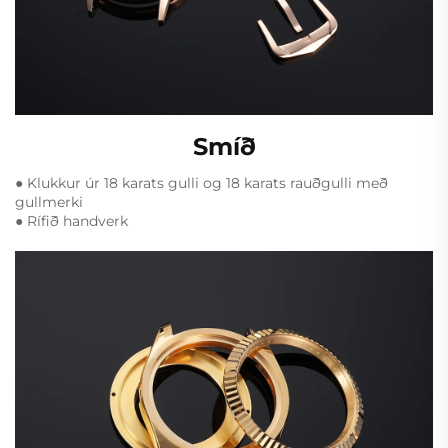
Smíð
● Klukkur úr 18 karats gulli og 18 karats rauðgulli með
gullmerki
● Rífið handverk