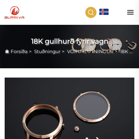
IS
18K gullhurð fyrir vagn
Forsíða
>
Stuðningur
>
VÖRUFLUTNINGUR
>
18K gullhurð fyrir vagn