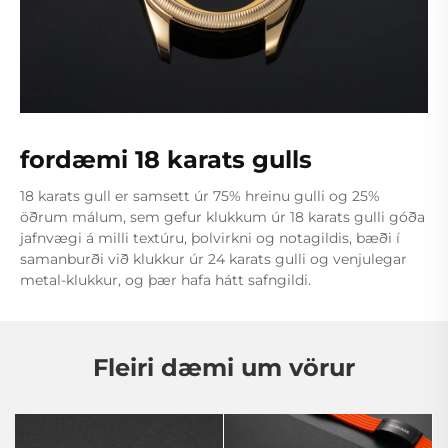
fordæmi 18 karats gulls
18 karats gull er samsett úr 75% hreinu gulli og 25%
öðrum málum, sem gefur klukkum úr 18 karats gulli góða
jafnvægi á milli textúru, þolvirkni og notagildis, bæði í
samanburði við klukkur úr 24 karats gulli og venjulegar
metal-klukkur, og þær hafa hátt safngildi.
Fleiri dæmi um vörur