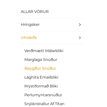
ALLAR VÖRUR
Hringsker
Uhrskífa
Verðmætt Málarbliki
Marglaga Snúður
Beygður Snúður
Lághita Emailbliki
Þrýstiformað Bliki
Perlumyntarsnúður
Snjókristallur Af Títan