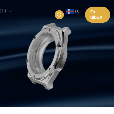
tir
IS
Fá
tilboð