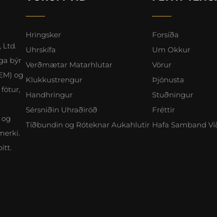
Hringsker
Forsíða
 Ltd.
Uhrskífa
Um Okkur
ga býr
Verðmætar Matarhlutar
Vörur
OEM) og
Klukkustrengur
Þjónusta
fötur,
Handhringur
Stuðningur
Sérsniðin Uhraðiröð
Fréttir
 og
Tíðbundin og Róteknar Aukahlutir
Hafa Samband Vi
merki.
itt.