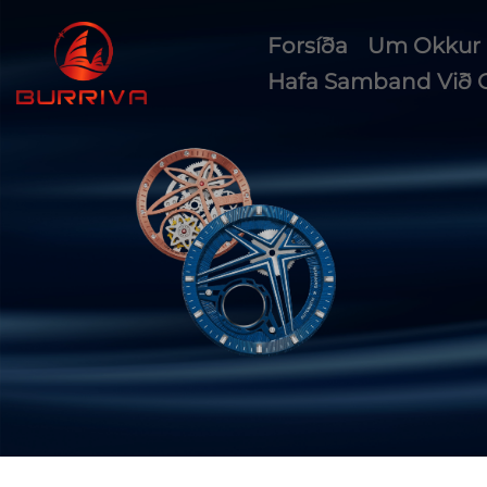
Forsíða
Um Okkur
Hafa Samband Við 