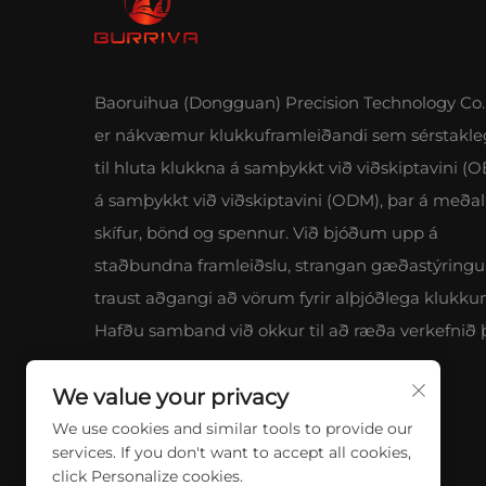
Baoruihua (Dongguan) Precision Technology Co.,
er nákvæmur klukkuframleiðandi sem sérstakle
til hluta klukkna á samþykkt við viðskiptavini (
á samþykkt við viðskiptavini (ODM), þar á meðal 
skífur, bönd og spennur. Við bjóðum upp á
staðbundna framleiðslu, strangan gæðastýringu
traust aðgangi að vörum fyrir alþjóðlega klukku
Hafðu samband við okkur til að ræða verkefnið þ
We value your privacy
We use cookies and similar tools to provide our
services. If you don't want to accept all cookies,
click Personalize cookies.