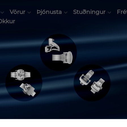
Vörur
Þjónusta
Stuðningur
Frét
Okkur