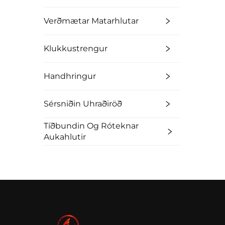
Verðmætar Matarhlutar
Klukkustrengur
Handhringur
Sérsniðin Uhraðiröð
Tíðbundin Og Róteknar
Aukahlutir