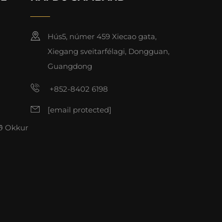
Hús5, númer 459 Xiecao gata,
Xiegang sveitarfélagi, Dongguan,
Guangdong
+852-8402 6198
[email protected]
ð Okkur