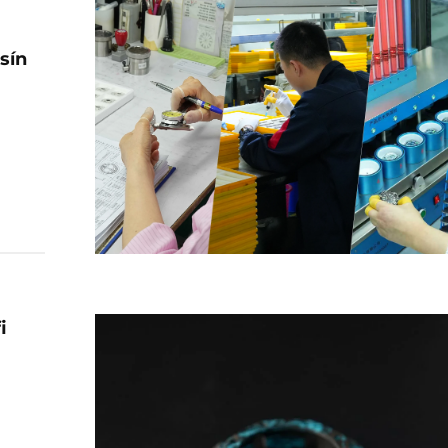
sín
a
QC) í
–
i