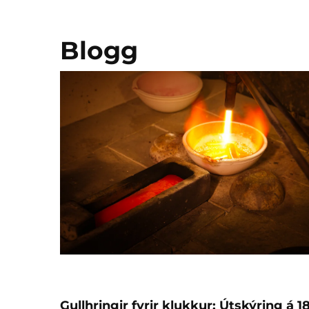
Blogg
Gullhringir fyrir klukkur: Útskýring á 1