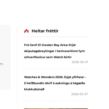
Heitar fréttir
Frá Genf til Greater Bay Area: Þrjár
skipulagsbreytingar í heimsveitinni fyrir
úrhverfisvörur sem Watch birtir
2026-06-01
um
Watches & Wonders 2026: Dýpt yfirfarar –
m
5 hefðbundin áhrif á aukningu á hágæða
klukkubúnað
2026-05-27