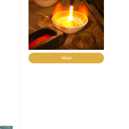
Vörur