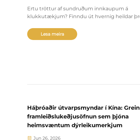
Ertu tröttur af sundruðum innkaupum á
klukkutækjum? Finndu út hvernig heildar þ
með fullum umfangi minnkar leiðartíma um 
lækkar hlutfall gæðaprófunarskeiða um 3% o
Lesa meira
lækkar heildarkostnað þróunar um 30–40%. S
raunverulegar niðurstöður merkja.
Háþróaðir útvarpsmyndar í Kína: Grein
framleiðslukeðjusöfnun sem þjóna
heimsvæntum dýrleikumerkjum
Jun 26, 2026