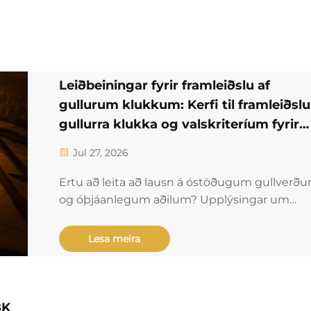
Leiðbeiningar fyrir framleiðslu af
gullurum klukkum: Kerfi til framleiðslu
gullurra klukka og valskriteríum fyrir
aðila sem framleiða dýrbarar
Jul 27, 2026
málmetalaklukkur
Ertu að leita að lausn á óstöðugum gullverð
og óþjáanlegum aðilum? Upplýsingar um
sannprófuð valskriteríum fyrir framleiðsluaðila
dýrbarra málmetalaklukkna – með opinberu
Lesa meira
verðum, staðfestingu á innihaldi og stjórn á
útbúnaði. Náðu nú þinni athugunarlistu fyrir
innkaup.
8K