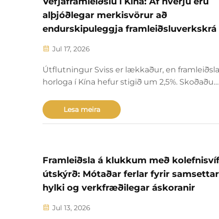
Vefjaframleiðslu í Kína: Af hverju eru
alþjóðlegar merkisvörur að
endurskipuleggja framleiðsluverkskrá 
Jul 17, 2026
Útflutningur Sviss er lækkaður, en framleiðsl
horloga í Kína hefur stigið um 2,5%. Skoðaðu
hvernig „einhúsa“ miðstöðvar í Shenzhen-
Dongguan minnka leiðartíma um 40%, lægja
Lesa meira
hlutfall viðskipta sem hafnað er vegna gæða (
3–6% og lægja heildarkostnað þróunar um 30
40%. Hefjið ykkur yfirferðina núna.
Framleiðsla á klukkum með kolefnisvíf
útskýrð: Mótaðar ferlar fyrir samsettar
hylki og verkfræðilegar áskoranir
Jul 13, 2026