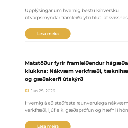
Upplýsingar um hvernig bestu kínversku
útvarpsmyndar framleiða ytri hluti af svissnes
gæðastig, t.d. CNC, harðun og diala í hrein
án tillits til gæða. Sjáðu af hverju heimsvænt
Lesa meira
eru að breyta kaupum sínum.
Matstöður fyrir framleiðendur hágæða
klukkna: Nákvæm verkfræði, tæknihæ
og gæðakerfi útskýrð
Jun 25, 2026
Hvernig á að staðfesta raunverulega nákvæ
verkfræði, ljúfleik, gæðaprófun og hæfni í h
fyrir framleiðslu hjá klukkuframleiðendum – f
dýrar villa. Hala niður fulla matarsjónum.
Lesa meira