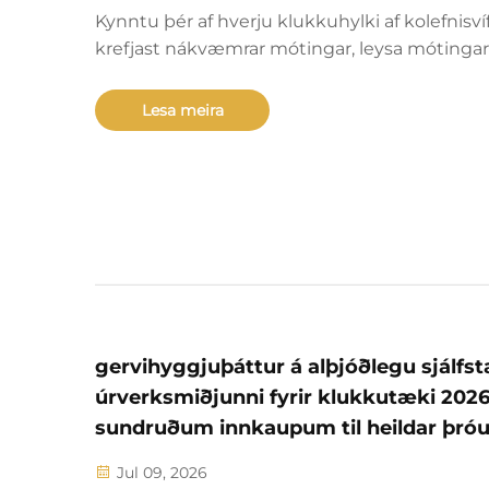
Kynntu þér af hverju klukkuhylki af kolefnisvíf
krefjast nákvæmrar mótingar, leysa mótingar
þverstæður og krefjast sérsniðinnar prófunar.
Lærðu um verkfræðilegar viðskiptaákvörðunir
Lesa meira
lausnir á raunverulegum villaatriðum og innsý
heildarafkomu (ROI) fyrir lyxframleiðendur.
gervihyggjuþáttur á alþjóðlegu sjálfs
úrverksmiðjunni fyrir klukkutæki 2026
sundruðum innkaupum til heildar þró
með fullum umfangi
Jul 09, 2026