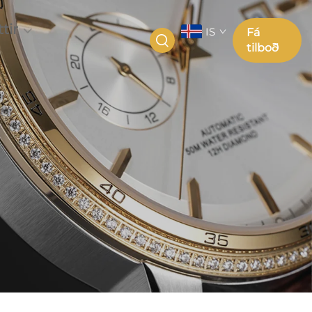
tir
IS
Fá
tilboð