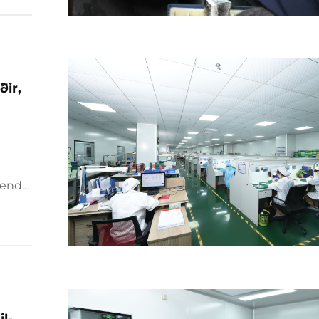
ðir,
í-enda
iðslu.
l-