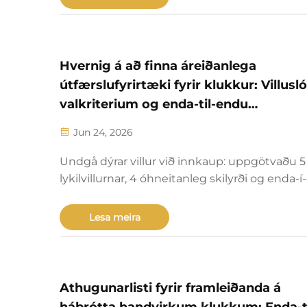
Hvernig á að finna áreiðanlega
útfærslufyrirtæki fyrir klukkur: Villusló
valkriterium og enda-til-endu
samstarfsferli
Jun 24, 2026
Undgå dýrar villur við innkaup: uppgötvaðu 5
lykilvillurnar, 4 óhneitanleg skilyrði og enda-
samstarfsferlið fyrir áreiðanlega útvarpsframle
Hafðu í gangi mat á framleiðendum í dag.
Lesa meira
Athugunarlisti fyrir framleiðanda á
háþrótta handvirkum klukkum: Enda-ti