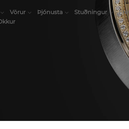
Vörur
Þjónusta
Stuðningur
Frét
Okkur