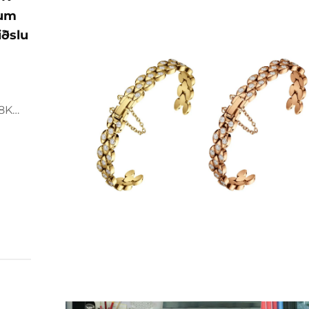
ðum
iðslu
18K
a.