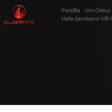
Forsíða
Um Okkur
Hafa Samband Við 