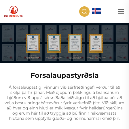
IS
Forsalaupastyrðsla
Á forsalaupastigi vinnum við sérfræðingafl verður til að
skilja þarfir þínar. Með djúpum þekkingu á bransanum
bjóðum við upp á sérsníðaða leiðsögn til að hjálpa þér að
velja bestu hringaháttavörur fyrir verkefnið þitt. Við skiljum
að hver og einn hluti er mikilvægur fyrir heildarúrgerðina
og erum hér til að tryggja að þú finnir nákvæmasta
hlutana sem uppfylla gæða- og hönnunarmarkmið þín.