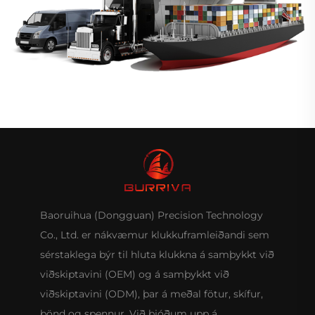
Baoruihua (Dongguan) Precision Technology
Co., Ltd. er nákvæmur klukkuframleiðandi sem
sérstaklega býr til hluta klukkna á samþykkt við
viðskiptavini (OEM) og á samþykkt við
viðskiptavini (ODM), þar á meðal fötur, skífur,
bönd og spennur. Við bjóðum upp á