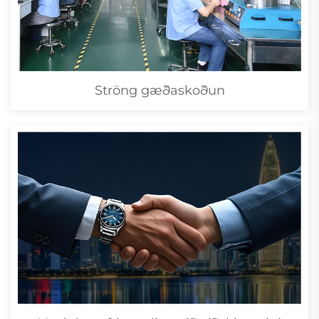
Ströng gæðaskoðun