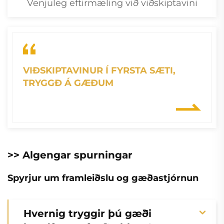
Venjuleg eftirmæling við viðskiptavini
VIÐSKIPTAVINUR Í FYRSTA SÆTI,
TRYGGÐ Á GÆÐUM
>> Algengar spurningar
Spyrjur um framleiðslu og gæðastjórnun
Hvernig tryggir þú gæði