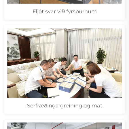
Fljót svar við fyrspurnum
Sérfræðinga greining og mat