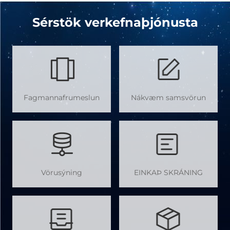
Sérstök verkefnaþjónusta
Fagmannafrumeslun
Nákvæm samsvörun
Vörusýning
EINKAÞ SKRÁNING