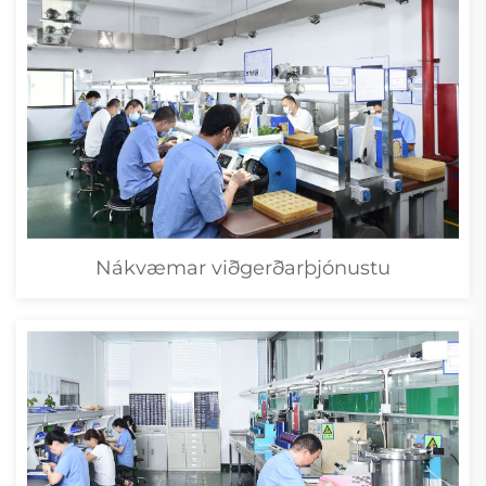
Nákvæmar viðgerðarþjónustu