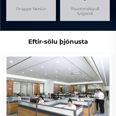
Öruggar færslur
Rauntímaláguð
fylgjandi
Eftir-sölu þjónusta