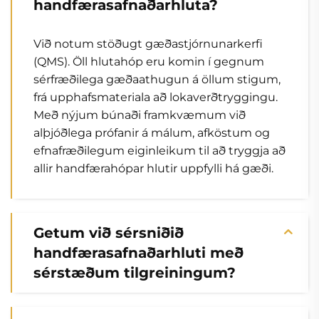
handfærasafnaðarhluta?
Við notum stöðugt gæðastjórnunarkerfi
(QMS). Öll hlutahóp eru komin í gegnum
sérfræðilega gæðaathugun á öllum stigum,
frá upphafsmateriala að lokaverðtryggingu.
Með nýjum búnaði framkvæmum við
alþjóðlega prófanir á málum, afköstum og
efnafræðilegum eiginleikum til að tryggja að
allir handfærahópar hlutir uppfylli há gæði.
Getum við sérsniðið
handfærasafnaðarhluti með
sérstæðum tilgreiningum?