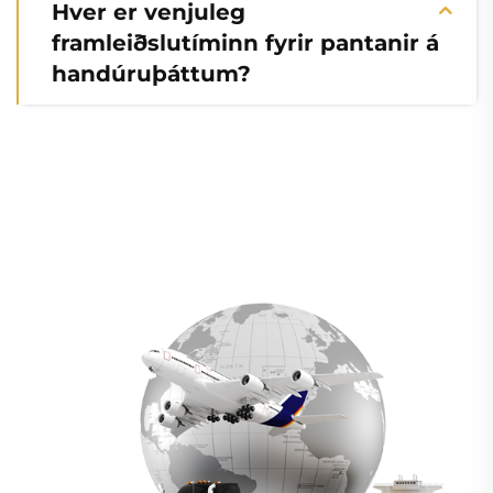
Hver er venjuleg
framleiðslutíminn fyrir pantanir á
handúruþáttum?