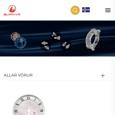
IS
ALLAR VÖRUR