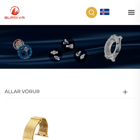
IS
ALLAR VÖRUR