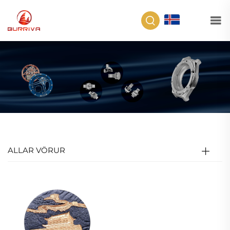
IS
ALLAR VÖRUR