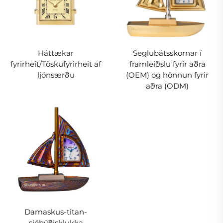
Háttækar
Seglubátsskornar í
fyrirheit/Töskufyrirheit af
framleiðslu fyrir aðra
ljónsærðu
(OEM) og hönnun fyrir
aðra (ODM)
Damaskus-titan-
sjóþýðisklukka