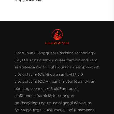
Baoruihua (Dongguan) Precision Technology
Co., Ltd. er nákvæmur klukkuframleiðandi sem
sérstaklega býr til hluta klukkna á samþykkt við
viðskiptavini (OEM) og á samþykkt við
viðskiptavini (ODM), þar á meðal fötur, skífur,
bönd og spennur. Við bjóðum upp á
staðbundna framleiðslu, strangan
gæðastýringu og traust aðgangi að vörum
fyrir alþjóðlega klukkumerki. Hafðu samband