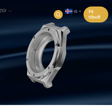
tir
IS
Fá
tilboð