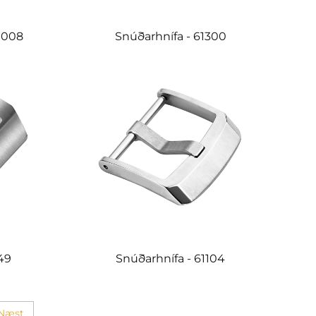
1008
Snúðarhnífa - 61300
49
Snúðarhnífa - 61104
Næst