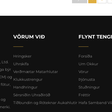
VÖRUM VIÐ
FLYNT TENG
Hringsker
Forsíða
 Ltd.
Uhrskífa
Um Okkur
ga býr
Verðmætar Matarhlutar
Vörur
OEM) og
Klukkustrengur
Þjónusta
fötur,
Handhringur
Stuðningur
Sérsniðin Uhraðiröð
Fréttir
 og
Tíðbundin og Róteknar Aukahlutir
Hafa Samband Vi
merki.