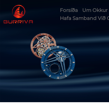
Forsíða
Um Okkur
Hafa Samband Við 