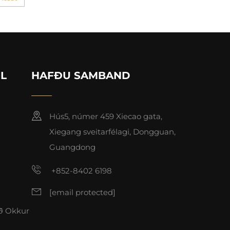
IL
HAFÐU SAMBAND
Hús5, númer 459 Xiecao gata,
Xiegang sveitarfélagi, Dongguan,
Guangdong
+852-8402 6198
[email protected]
ð Okkur