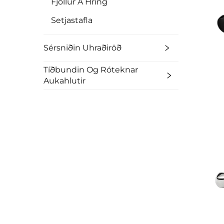
Fjöllur Á Hring
Setjastafla
Sérsniðin Uhraðiröð
Tíðbundin Og Róteknar
Aukahlutir