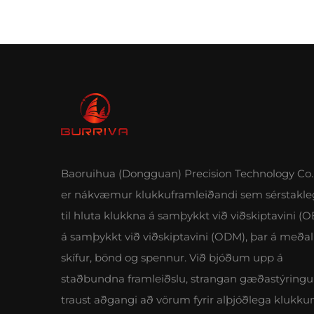
Baoruihua (Dongguan) Precision Technology Co.,
er nákvæmur klukkuframleiðandi sem sérstakle
til hluta klukkna á samþykkt við viðskiptavini (
á samþykkt við viðskiptavini (ODM), þar á meðal 
skífur, bönd og spennur. Við bjóðum upp á
staðbundna framleiðslu, strangan gæðastýringu
traust aðgangi að vörum fyrir alþjóðlega klukku