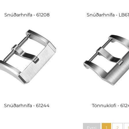
Snúðarhnífa - 61208
Snúðarhnífa - LB6
Snúðarhnífa - 61244
Tönnuklofi - 612
Fyrri
1
2