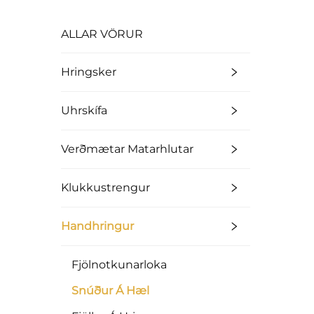
ALLAR VÖRUR
Hringsker
Uhrskífa
Verðmætar Matarhlutar
Klukkustrengur
Handhringur
Fjölnotkunarloka
Snúður Á Hæl