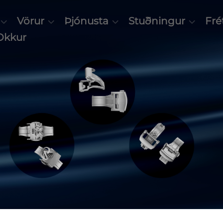
Vörur
Þjónusta
Stuðningur
Frét
Okkur