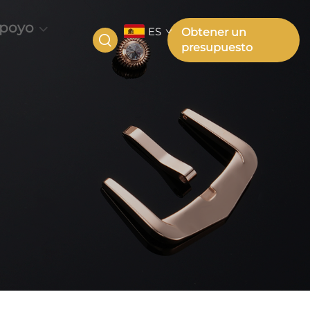
poyo
ES
Obtener un
presupuesto