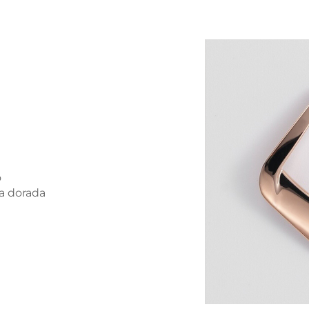
o
a dorada