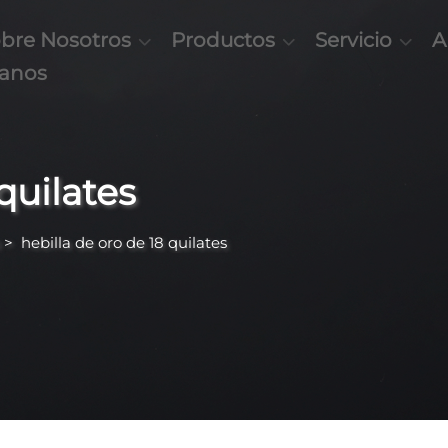
bre Nosotros
Productos
Servicio
A
tanos
quilates
>
hebilla de oro de 18 quilates