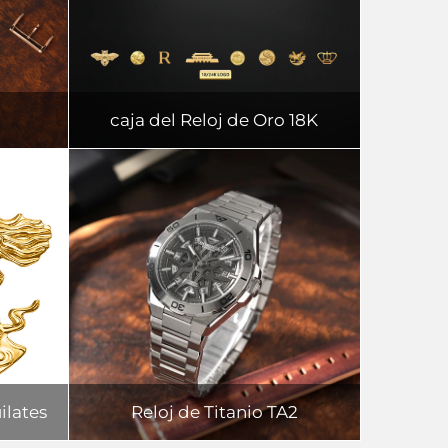
caja del Reloj de Oro 18K
ilates
Reloj de Titanio TA2