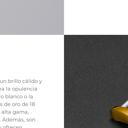
n brillo cálido y
ea la opulencia
ro blanco o la
as de oro de 18
e alta gama,
j. Además, son
y ofrecen