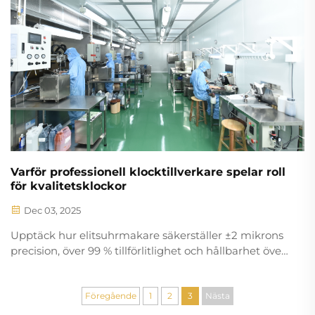
Varför professionell klocktillverkare spelar roll
för kvalitetsklockor
Dec 03, 2025
Upptäck hur elitsuhrmakare säkerställer ±2 mikrons
precision, över 99 % tillförlitlighet och hållbarhet över
generationer – stödd av COSC, METAS och internt
tillverkade urverk. Lär dig vad som skiljer sann
hantverksskicklighet från resten.
Föregående
1
2
3
Nästa