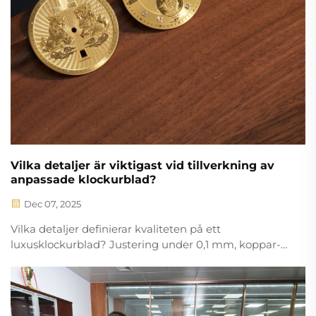
Vilka detaljer är viktigast vid tillverkning av
anpassade klockurblad?
Dec 07, 2025
Vilka detaljer definierar kvaliteten på ett
luxusklockurblad? Justering under 0,1 mm, koppar-
eller keramikblanketter, UV-härdande färger och
nanobeläggningar – bemästra de fem avgörande
tillverkningspelarna. Ladda ner vår
specifikationsguide.