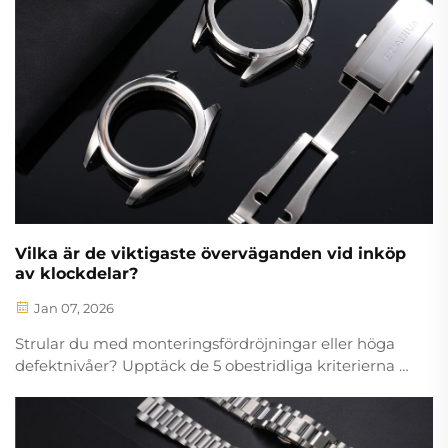
Vilka är de viktigaste överväganden vid inköp
av klockdelar?
Jan 07, 2026
Strular du med monteringsfördröjningar eller höga
defektnivåer? Upptäck de 5 obestridliga kriterierna –
nyckeltal, certifieringar, precision, hållbarhet och
kostnads-kvalitetsavvägningar – för att köpa
tillförlitliga klockdelar. Hämta benchmarkvärdena nu.