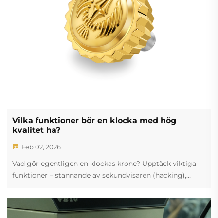
Vilka funktioner bör en klocka med hög
kvalitet ha?
Feb 02, 2026
Vad gör egentligen en klockas krone? Upptäck viktiga
funktioner – stannande av sekundvisaren (hacking),
manuell uppdrivning, justering av datum/dag samt
vattentätning. Lär dig använda kronan på rätt sätt redan
idag.