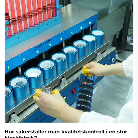
verkligheten. Upptäck vad som höjer värdet och
läsbarheten.
Hur säkerställer man kvalitetskontroll i en stor
klockfabrik?