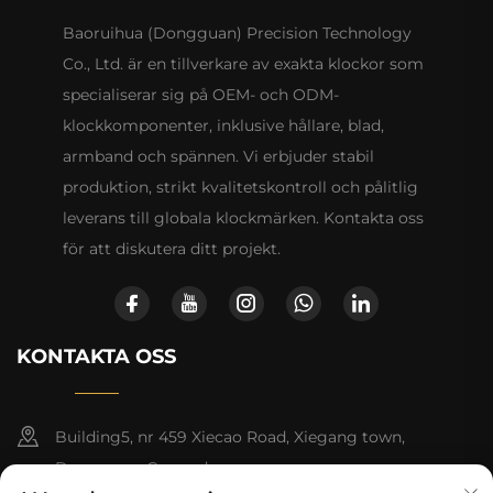
Baoruihua (Dongguan) Precision Technology
Co., Ltd. är en tillverkare av exakta klockor som
specialiserar sig på OEM- och ODM-
klockkomponenter, inklusive hållare, blad,
armband och spännen. Vi erbjuder stabil
produktion, strikt kvalitetskontroll och pålitlig
leverans till globala klockmärken. Kontakta oss
för att diskutera ditt projekt.
KONTAKTA OSS
Building5, nr 459 Xiecao Road, Xiegang town,
Dongguan, Guangdong