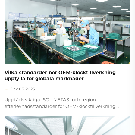
Vilka standarder bör OEM-klocktillverkning
uppfylla för globala marknader
Dec 05, 2025
Upptäck viktiga ISO-, METAS- och regionala
efterlevnadsstandarder för OEM-klocktillverkning.
Säkerställ tillgång till globala marknader med
avgörande insikter om kvalitet, säkerhet och
märkning. Läs mer.