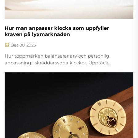
Hur man anpassar klocka som uppfyller
kraven på lyxmarknaden
Dec 08, 2025
Hur toppmärken balanserar arv och personlig
anpassning i skräddarsydda klockor. Upptäck
emaljdiskar, hybridurverk, hållbara material och mer.
Utforska nu.