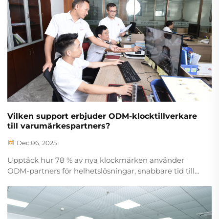
Vilken support erbjuder ODM-klocktillverkare
till varumärkespartners?
Dec 06, 2025
Upptäck hur 78 % av nya klockmärken använder
ODM-partners för helhetslösningar, snabbare tid till
marknaden och fullständig varumärkesanpassning.
Lär dig mer om de viktigaste fördelarna redan idag.