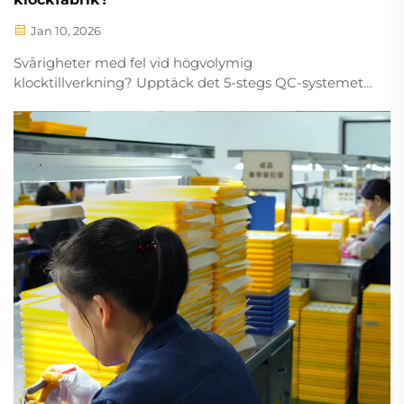
Jan 10, 2026
Svårigheter med fel vid högvolymig
klocktillverkning? Upptäck det 5-stegs QC-systemet
(IQC, IPQC, FQC, PSI, SPC) som uppnår 98,4 %
genomsnittlig godkännandefrekvens. Lär dig mer
om ISO-certifierade protokoll och AI-driven
inspektion – ladda ner QC-checklistan.