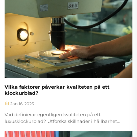
Vilka faktorer påverkar kvaliteten på ett
klockurblad?
Jan 16, 2026
Vad definierar egentligen kvaliteten på ett
luxusklockurblad? Utforska skillnader i hållbarhet
mellan mässing och safir, konsten med handdriven
guilloché och exakt layout – samt testdata från