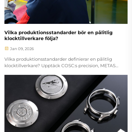
Vilka produktionsstandarder bör en pålitlig
klocktillverkare följa?
Jan 09, 2026
Vilka produktionsstandarder definierar en pålitlig
klocktillverkare? Upptäck COSC:s precision, METAS
reell världstestning, Genèvesegel hantverk och ISO
9001 kvalitetskontroll. Lär dig vilka certifieringar som
är viktigast.