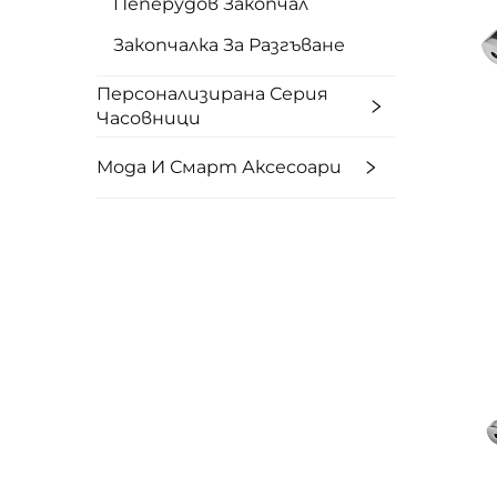
Пеперудов Закопчал
Закопчалка За Разгъване
Персонализирана Серия
Часовници
Мода И Смарт Аксесоари