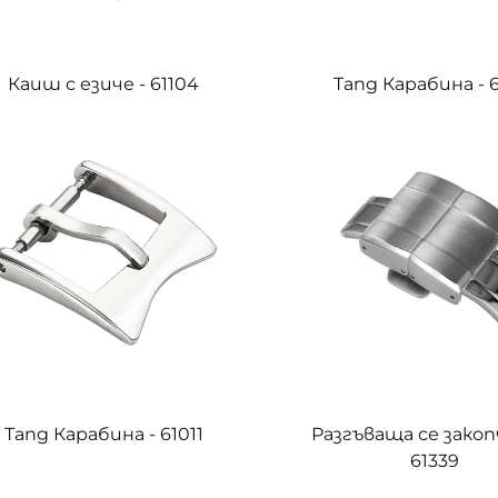
Каиш с езиче - 61104
Tang Карабина - 
Tang Карабина - 61011
Разгъваща се закоп
61339