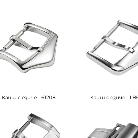
Каиш с езиче - 61208
Каиш с езиче - LB