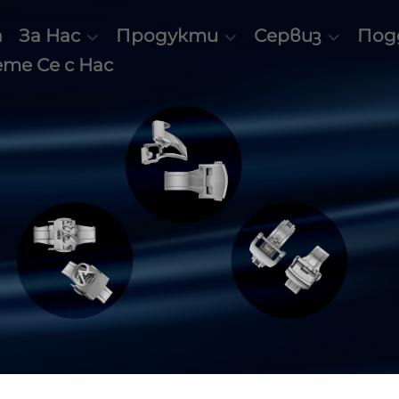
а
За Нас
Продукти
Сервиз
Под
те Се с Нас