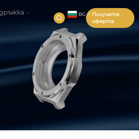
дръжка
BG
Получете
оферта