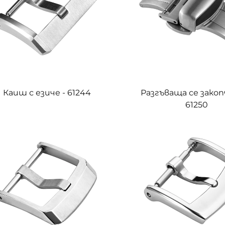
Каиш с езиче - 61244
Разгъваща се закоп
61250