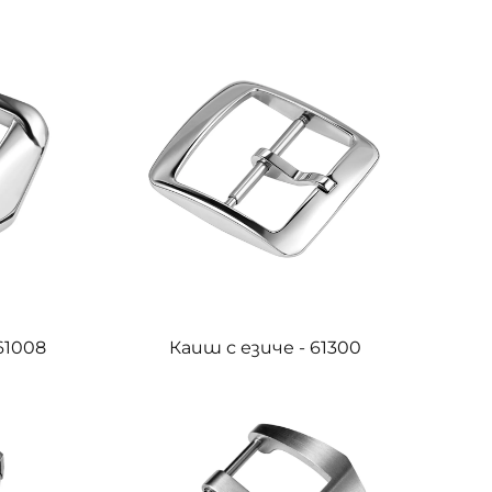
61008
Каиш с езиче - 61300