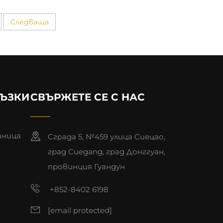
Следваща
РЪЗКИ
СВЪРЖЕТЕ СЕ С НАС
аница
Сграда 5, №459 улица Сиецао,
град Сиеgang, град Донггуан,
провинция Гуандун
+852-8402 6198
[email protected]