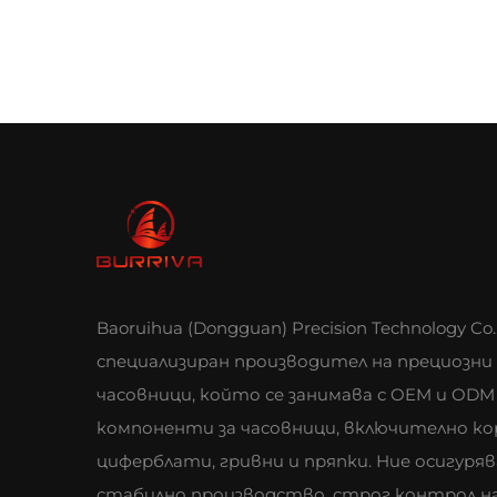
Baoruihua (Dongguan) Precision Technology Co.,
специализиран производител на прециозни
часовници, който се занимава с OEM и ODM
компоненти за часовници, включително ко
циферблати, гривни и пряпки. Ние осигуря
стабилно производство, строг контрол н