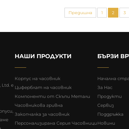
Предишна
1
2
3
НАШИ ПРОДУКТИ
БЪРЗИ В
Корпус на часовник
Начална стр
 Ltd. е
Циферблат на часовник
За Нас
Компоненти от Скъпи Метали
Продукти
Часовникова гривна
Сервиз
рпуси,
Закопчалка за часовник
Поддръжка
ваме
Персонализирана Серия Часовници
Новини
а