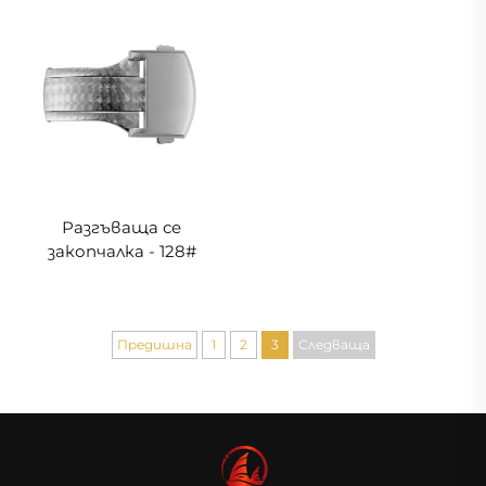
Разгъваща се
закопчалка - 128#
Предишна
1
2
3
Следваща