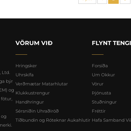
VÖRUM VIÐ
FLYNT TENG
Hringsker
Forsíða
 Ltd.
Uhrskífa
Um Okkur
ga býr
Verðmætar Matarhlutar
Vörur
OEM) og
Klukkustrengur
Þjónusta
fötur,
Handhringur
Stuðningur
Sérsniðin Uhraðiröð
Fréttir
 og
Tíðbundin og Róteknar Aukahlutir
Hafa Samband Vi
merki.