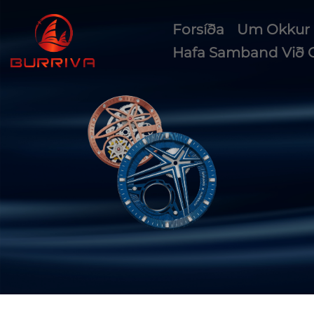
Forsíða
Um Okkur
Hafa Samband Við 