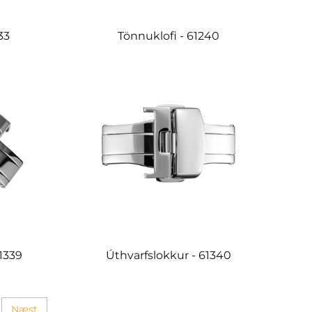
33
Tönnuklofi - 61240
1339
Úthvarfslokkur - 61340
Næst