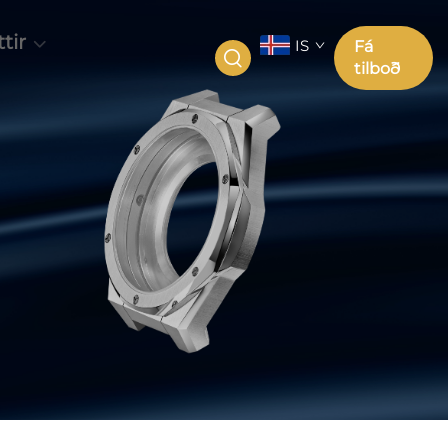
tir
IS
Fá
tilboð