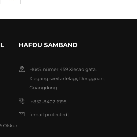
IL
HAFÐU SAMBAND
Hús5, númer 459 Xiecao gata,
Xiegang sveitarfélagi, Dongguan,
Guangdong
+852-8402 6198
[email protected]
ð Okkur