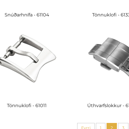
Snúðarhnífa - 61104
Tönnuklofi - 613
Tönnuklofi - 61011
Úthvarfslokkur - 6
Fyrri
1
2
3