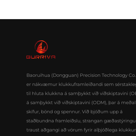
Baoruihua (Dongguan) Precision Technology Co.,
er nákvæmur klukkuframleiðandi sem sérstakle
til hluta klukkna á samþykkt við viðskiptavini (
á samþykkt við viðskiptavini (ODM), þar á meðal 
skífur, bönd og spennur. Við bjóðum upp á
staðbundna framleiðslu, strangan gæðastýringu
traust aðgangi að vörum fyrir alþjóðlega klukku