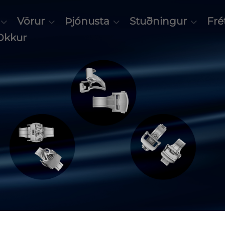
Vörur
Þjónusta
Stuðningur
Frét
Okkur