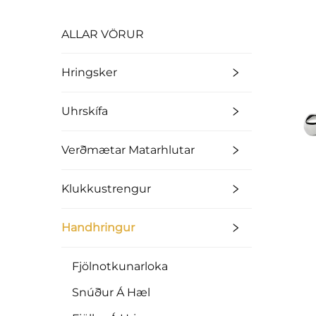
ALLAR VÖRUR
Hringsker
Uhrskífa
Verðmætar Matarhlutar
Klukkustrengur
Handhringur
Fjölnotkunarloka
Snúður Á Hæl