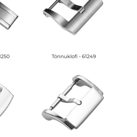
61250
Tönnuklofi - 61249