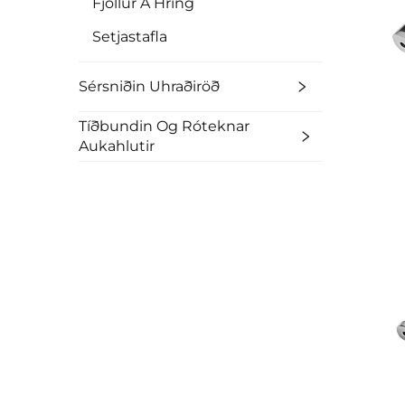
Fjöllur Á Hring
Setjastafla
Sérsniðin Uhraðiröð
Tíðbundin Og Róteknar
Aukahlutir