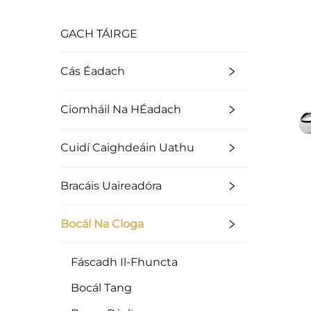
GACH TÁIRGE
Cás Éadach
Ciomháil Na HÉadach
Cuidí Caighdeáin Uathu
Bracáis Uaireadóra
Bocál Na Cloga
Fáscadh Il-Fhuncta
Bocál Tang