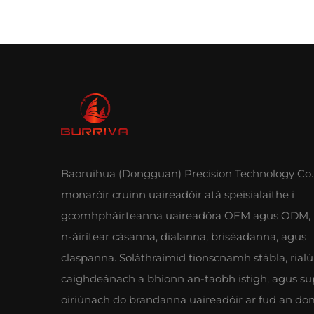
Baoruihua (Dongguan) Precision Technology Co., 
monaróir cruinn uaireadóir atá speisialaithe i
gcomhpháirteanna uaireadóra OEM agus ODM, 
n-áirítear cásanna, dialanna, briséadanna, agus
claspanna. Soláthraímid tionscnamh stábla, rialú
caighdeánach a bhíonn an-taobh istigh, agus su
oiriúnach do brandanna uaireadóir ar fud an do