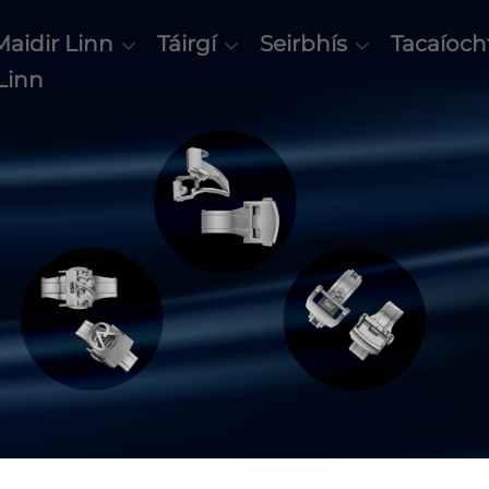
Maidir Linn
Táirgí
Seirbhís
Tacaíoch
 Linn