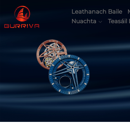
Leathanach Baile
Nuachta
Teasáil