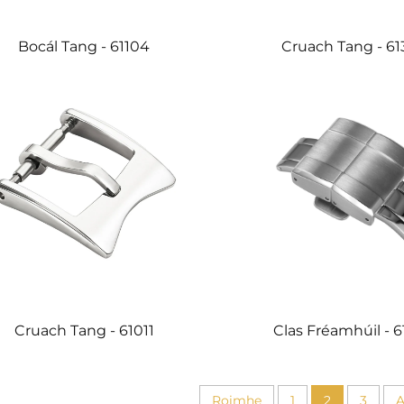
Bocál Tang - 61104
Cruach Tang - 61
Cruach Tang - 61011
Clas Fréamhúil - 6
Roimhe
1
2
3
A