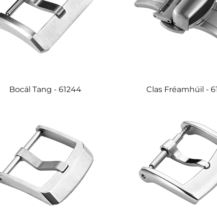
Bocál Tang - 61244
Clas Fréamhúil - 