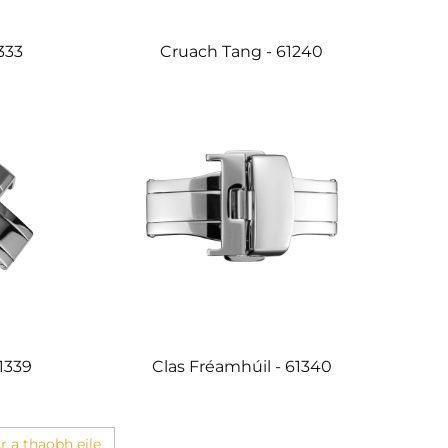
333
Cruach Tang - 61240
1339
Clas Fréamhúil - 61340
r a thaobh eile