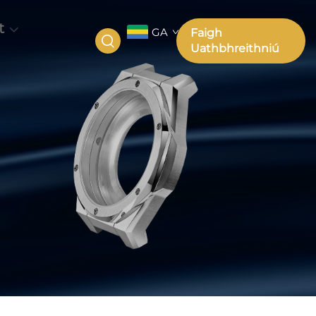
t
GA
Faigh
Uathbhreithniú