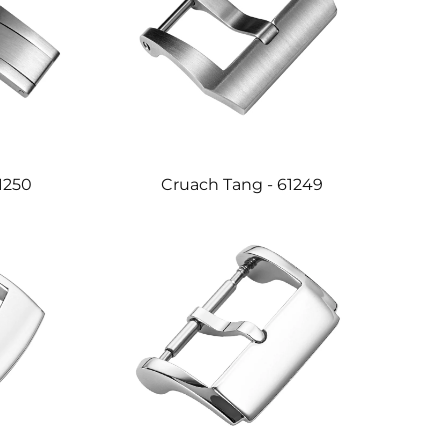
61250
Cruach Tang - 61249