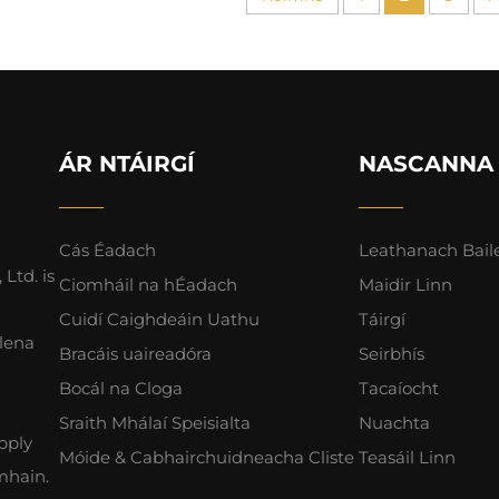
ÁR NTÁIRGÍ
NASCANNA
Cás Éadach
Leathanach Bail
Ltd. is
Ciomháil na hÉadach
Maidir Linn
Cuidí Caighdeáin Uathu
Táirgí
lena
Bracáis uaireadóra
Seirbhís
Bocál na Cloga
Tacaíocht
Sraith Mhálaí Speisialta
Nuachta
pply
Móide & Cabhairchuidneacha Cliste
Teasáil Linn
mhain.