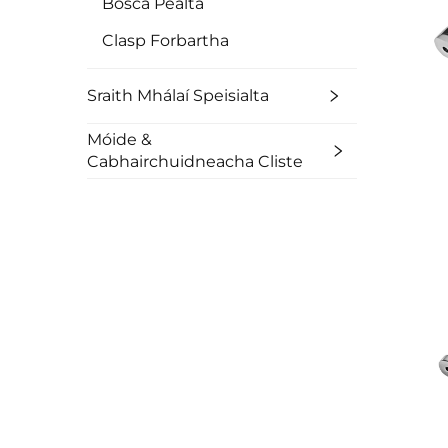
Bosca Péalta
Clasp Forbartha
Sraith Mhálaí Speisialta
Móide &
Cabhairchuidneacha Cliste