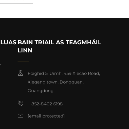
 LUAS
BAIN TRIAIL AS TEAGMHÁIL
LINN
e
Foighid 5, Uimh. 459 Xiecao Road,
Xiegang town, Dongguan,
Guangdong
+852-8402 6198
[email protected]