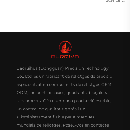
2026-05-27
Baoruihua (Dongguan) Precision Technology
Co., Ltd. és un fabricant de rellotges de precisió
especialitzat en components de rellotges OEM i
ODM, incloent-hi caixes, quadrants, braçalets i
tancaments. Ofereixem una producció estable,
un control de qualitat rigorós i un
subministrament fiable per a marques
mundials de rellotges. Poseu-vos en contacte