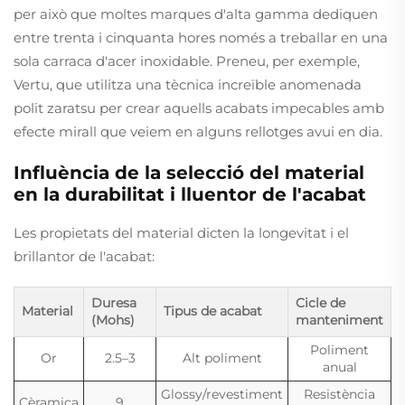
per això que moltes marques d'alta gamma dediquen
entre trenta i cinquanta hores només a treballar en una
sola carraca d'acer inoxidable. Preneu, per exemple,
Vertu, que utilitza una tècnica increïble anomenada
polit zaratsu per crear aquells acabats impecables amb
efecte mirall que veiem en alguns rellotges avui en dia.
Influència de la selecció del material
en la durabilitat i lluentor de l'acabat
Les propietats del material dicten la longevitat i el
brillantor de l'acabat:
Duresa
Cicle de
Material
Tipus de acabat
(Mohs)
manteniment
Poliment
Or
2.5–3
Alt poliment
anual
Glossy/revestiment
Resistència
Cèramica
9