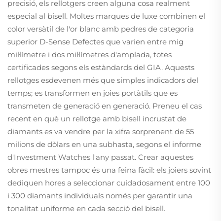
precisió, els rellotgers creen alguna cosa realment
especial al bisell. Moltes marques de luxe combinen el
color versàtil de l'or blanc amb pedres de categoria
superior D-Sense Defectes que varien entre mig
mil·límetre i dos mil·límetres d'amplada, totes
certificades segons els estàndards del GIA. Aquests
rellotges esdevenen més que simples indicadors del
temps; es transformen en joies portàtils que es
transmeten de generació en generació. Preneu el cas
recent en què un rellotge amb bisell incrustat de
diamants es va vendre per la xifra sorprenent de 55
milions de dòlars en una subhasta, segons el informe
d'Investment Watches l'any passat. Crear aquestes
obres mestres tampoc és una feina fàcil: els joiers sovint
dediquen hores a seleccionar cuidadosament entre 100
i 300 diamants individuals només per garantir una
tonalitat uniforme en cada secció del bisell.