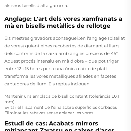
als seus bisells d’alta gamma.
Anglage: L'art dels vores xamfranats a
mà en bisells metàl·lics de rellotge
Els mestres gravadors aconsegueixen l'anglage (bisellat
de vores) guiant eines recobertes de diamant al llarg
dels contorns de la caixa amb angles precisos de 45°.
Aquest procés intensiu en mà d'obra – que pot trigar
entre 12 i 15 hores per a una única caixa de platí –
transforma les vores metàl·liques afilades en facetes
captadores de llum. Els reptes inclouen:
Mantenir una amplada de bisell constant (tolerància ±0,1
mm)
Evitar el lliscament de l'eina sobre superfícies corbades
Eliminar les rebaves sense aplanar les vores
Estudi de cas: Acabats mirrors
mitjançant Zaratsu en caixes d'acer