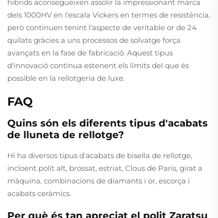
híbrids aconsegueixen assolir la impressionant marca
dels 1000HV en l'escala Vickers en termes de resistència,
però continuen tenint l'aspecte de veritable or de 24
quilats gràcies a uns processos de solvatge força
avançats en la fase de fabricació. Aquest tipus
d'innovació continua estenent els límits del que és
possible en la rellotgeria de luxe.
FAQ
Quins són els diferents tipus d'acabats
de lluneta de rellotge?
Hi ha diversos tipus d'acabats de bisel·la de rellotge,
incloent polit alt, brossat, estriat, Clous de Paris, girat a
màquina, combinacions de diamants i or, escorça i
acabats ceràmics.
Per què és tan apreciat el polit Zaratsu