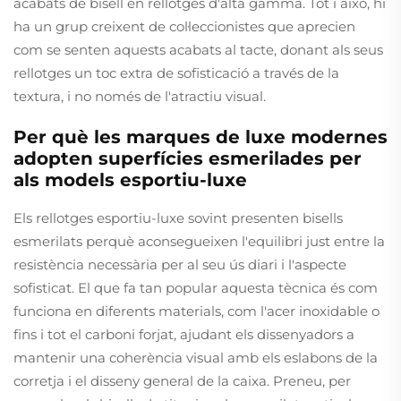
acabats de bisell en rellotges d'alta gamma. Tot i això, hi
ha un grup creixent de col·leccionistes que aprecien
com se senten aquests acabats al tacte, donant als seus
rellotges un toc extra de sofisticació a través de la
textura, i no només de l'atractiu visual.
Per què les marques de luxe modernes
adopten superfícies esmerilades per
als models esportiu-luxe
Els rellotges esportiu-luxe sovint presenten bisells
esmerilats perquè aconsegueixen l'equilibri just entre la
resistència necessària per al seu ús diari i l'aspecte
sofisticat. El que fa tan popular aquesta tècnica és com
funciona en diferents materials, com l'acer inoxidable o
fins i tot el carboni forjat, ajudant els dissenyadors a
mantenir una coherència visual amb els eslabons de la
corretja i el disseny general de la caixa. Preneu, per