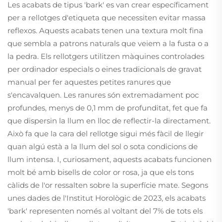
Les acabats de tipus 'bark' es van crear específicament
per a rellotges d'etiqueta que necessiten evitar massa
reflexos. Aquests acabats tenen una textura molt fina
que sembla a patrons naturals que veiem a la fusta o a
la pedra. Els rellotgers utilitzen màquines controlades
per ordinador especials o eines tradicionals de gravat
manual per fer aquestes petites ranures que
s'encavalquen. Les ranures són extremadament poc
profundes, menys de 0,1 mm de profunditat, fet que fa
que dispersin la llum en lloc de reflectir-la directament.
Això fa que la cara del rellotge sigui més fàcil de llegir
quan algú està a la llum del sol o sota condicions de
llum intensa. I, curiosament, aquests acabats funcionen
molt bé amb bisells de color or rosa, ja que els tons
càlids de l'or ressalten sobre la superfície mate. Segons
unes dades de l'Institut Horològic de 2023, els acabats
'bark' representen només al voltant del 7% de tots els