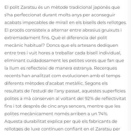
El polit Zaratsu és un mètode tradicional japonès que
s'ha perfeccionat durant molts anys per aconseguir
acabats impecables de mirall en els bisells dels rellotges.
El procés consisteix a alternar entre abrasius gruixuts i
extremadament fins. Què el diferencia del polit
mecànic habitual? Doncs que els artesans dediquen
entre tres i vuit hores a treballar cada bisell individual,
eliminant cuidadosament les petites vores que fan que
la llum es reflecteixi de manera estranya. Recerques
recents han analitzat com evolucionen amb el temps
diferents mètodes d’acabat metàl·lic. Segons els
resultats de l’estudi de l’any passat, aquestes superfícies
polites a mà conserven al voltant del 92% de reflectivitat
fins i tot després de cinc anys sencers, mentre que les
polites mecànicament només arriben a un 74%.
Aquesta durabilitat explica per què els fabricants de
rellotges de luxe continuen confiant en el Zaratsu per