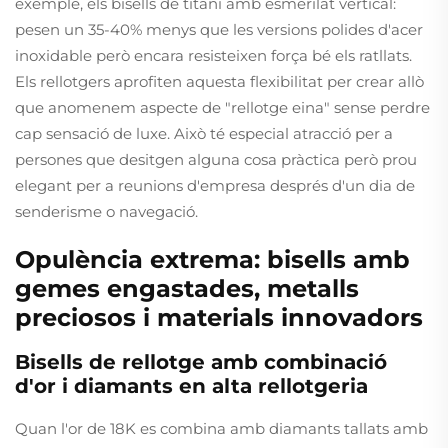
exemple, els bisells de titani amb esmerilat vertical:
pesen un 35-40% menys que les versions polides d'acer
inoxidable però encara resisteixen força bé els ratllats.
Els rellotgers aprofiten aquesta flexibilitat per crear allò
que anomenem aspecte de "rellotge eina" sense perdre
cap sensació de luxe. Això té especial atracció per a
persones que desitgen alguna cosa pràctica però prou
elegant per a reunions d'empresa després d'un dia de
senderisme o navegació.
Opulència extrema: bisells amb
gemes engastades, metalls
preciosos i materials innovadors
Bisells de rellotge amb combinació
d'or i diamants en alta rellotgeria
Quan l'or de 18K es combina amb diamants tallats amb