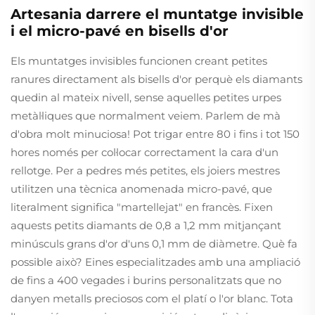
Artesania darrere el muntatge invisible
i el micro-pavé en bisells d'or
Els muntatges invisibles funcionen creant petites
ranures directament als bisells d'or perquè els diamants
quedin al mateix nivell, sense aquelles petites urpes
metàl·liques que normalment veiem. Parlem de mà
d'obra molt minuciosa! Pot trigar entre 80 i fins i tot 150
hores només per col·locar correctament la cara d'un
rellotge. Per a pedres més petites, els joiers mestres
utilitzen una tècnica anomenada micro-pavé, que
literalment significa "martellejat" en francès. Fixen
aquests petits diamants de 0,8 a 1,2 mm mitjançant
minúsculs grans d'or d'uns 0,1 mm de diàmetre. Què fa
possible això? Eines especialitzades amb una ampliació
de fins a 400 vegades i burins personalitzats que no
danyen metalls preciosos com el platí o l'or blanc. Tota