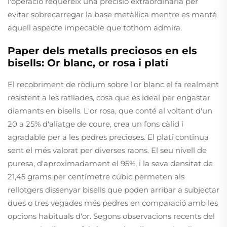
l'operació requereix una precisió extraordinària per
evitar sobrecarregar la base metàl·lica mentre es manté
aquell aspecte impecable que tothom admira.
Paper dels metalls preciosos en els
bisells: Or blanc, or rosa i platí
El recobriment de ròdium sobre l'or blanc el fa realment
resistent a les ratllades, cosa que és ideal per engastar
diamants en bisells. L'or rosa, que conté al voltant d'un
20 a 25% d'aliatge de coure, crea un fons càlid i
agradable per a les pedres precioses. El platí continua
sent el més valorat per diverses raons. El seu nivell de
puresa, d'aproximadament el 95%, i la seva densitat de
21,45 grams per centímetre cúbic permeten als
rellotgers dissenyar bisells que poden arribar a subjectar
dues o tres vegades més pedres en comparació amb les
opcions habituals d'or. Segons observacions recents del