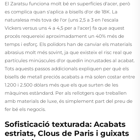
El Zaratsu funciona molt bé en superfícies d'acer, però
es complica quan s'aplica a bisells d'or de 18K. La
naturalesa més tova de l'or (uns 2,5 a 3 en l'escala
Vickers versus uns 4 a 4,5 per a l'acer) fa que aquest
procés requereixi aproximadament un 40% més de
temps i esforç. Els polidors han de canviar els materials
abrasius molt més sovint, ja que existeix el risc real que
partícules minúscules d'or quedin incrustades al acabat.
Tots aquests passos addicionals expliquen per què els
bisells de metall preciós acabats a mà solen costar entre
1.200 i 2.500 dòlars més que els que surten de les
màquines estàndard. Per als rellotgers que treballen
amb materials de luxe, és simplement part del preu de
fer bé els negocis.
Soﬁsticació texturada: Acabats
estriats, Clous de Paris i guixats