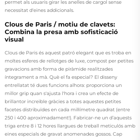
permet als usuaris girar les anelles de cargol sense
necessitat d'eines addicionals.
Clous de Paris / motiu de clavets:
Combina la presa amb sofisticació
visual
Clous de Paris és aquest patró elegant que es troba en
moltes esferes de rellotges de luxe, compost per petites
gravacions amb forma de piràmide realitzades
íntegrament a mà. Què el fa especial? El disseny
entrellatat té dues funcions alhora: proporciona un
millor grip quan s'ajusta l'hora i crea un efecte de
brillantor increïble gràcies a totes aquestes petites
facetes distribuïdes en cada mil·límetre quadrat (entre
250 i 400 aproximadament!). Fabricar-ne un d’aquests
triga entre 8 i 12 hores llargues de treball meticulós amb
eines especials de gravat anomenades gossos. Cap