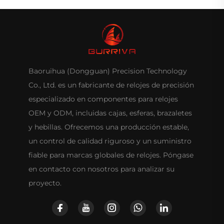
Baoruihua (Dongguan) Precision Technology
Co., Ltd. es un fabricante de relojes de precisión
especializado en componentes para relojes
OEM y ODM, incluidas cajas, esferas, brazaletes
y hebillas. Ofrecemos una producción estable,
un control de calidad riguroso y un suministro
fiable para marcas globales de relojes. Póngase
en contacto con nosotros para analizar su
proyecto.