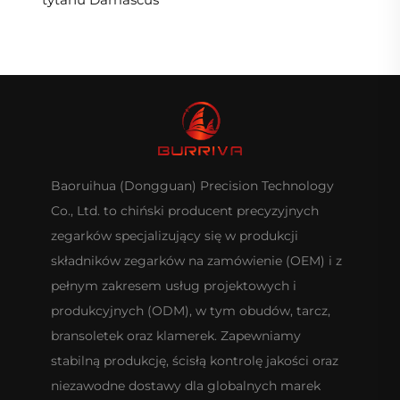
Baoruihua (Dongguan) Precision Technology
Co., Ltd. to chiński producent precyzyjnych
zegarków specjalizujący się w produkcji
składników zegarków na zamówienie (OEM) i z
pełnym zakresem usług projektowych i
produkcyjnych (ODM), w tym obudów, tarcz,
bransoletek oraz klamerek. Zapewniamy
stabilną produkcję, ścisłą kontrolę jakości oraz
niezawodne dostawy dla globalnych marek