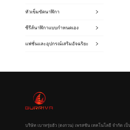
หัวเข็มขัดนาฬิกา
ซีรีส์นาฬิกาแบบกำหนดเอง
แฟชั่นและอุปกรณ์เสริมอัจฉริยะ
บริษัท เบาหรุ่ยฮัว (ตงกวน) เพรสชัน เทคโนโลยี จำกัด เป็น