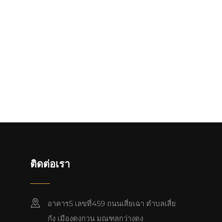
ติดต่อเรา
อาคาร5 เลขที่459 ถนนเสี่ยเฉา ตำบลเสี่ย
กัง เมืองตงกวน มณฑลกว่างตง