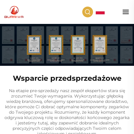
PL
Wsparcie przedsprzedażowe
Na etapie pre-sprzedaży nasz zespół ekspertów stara się
zrozumieć Twoje wymagania. Wykorzystując głęboką
wiedzę branżową, oferujemy spersonalizowane doradztwo,
które pomoże Ci dobrać optymalne komponenty zegarków
do Twojego projektu. Rozumiemy, że każdy komponent
odgrywa kluczową rolę w doskonałości końcowego zegarka
i jesteśmy tutaj, aby zapewnić dobranie idealnych
precyzyjnych części odpowiadających Twoim celom
jakościowym i projektowym.