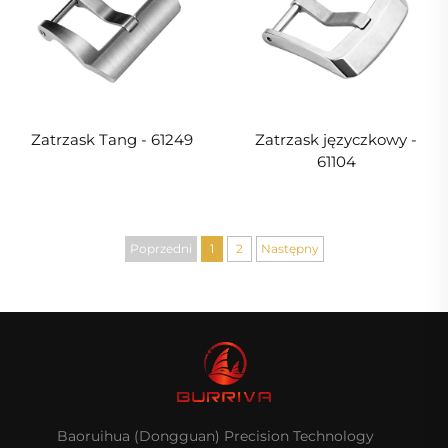
Zatrzask Tang - 61249
Zatrzask języczkowy -
61104
Poprzedni
1
2
Następny
Baoruihua (Dongguan) Precision Technology