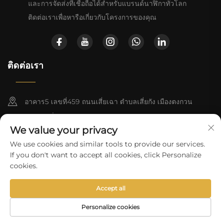
และการจัดส่งที่เชื่อถือได้สำหรับแบรนด์นาฬิกาทั่วโลก
ติดต่อเราเพื่อหารือเกี่ยวกับโครงการของคุณ
ติดต่อเรา
อาคาร5 เลขที่459 ถนนเสี่ยเฉา ตำบลเสี่ยกัง เมืองตงกวน
มณฑลกว่างตง
We value your privacy
+852-8402 6198
We use cookies and similar tools to provide our services.
If you don't want to accept all cookies, click Personalize
[email protected]
cookies.
Accept all
สงวนลิขสิทธิ์ © 2025 โดยบริษัท Baoruihua (ตงกวน) เทคโนโลยีความ
แม่นยำ จำกัด
นโยบายความเป็นส่วนตัว
Personalize cookies
อีเมล
โทรศัพท์