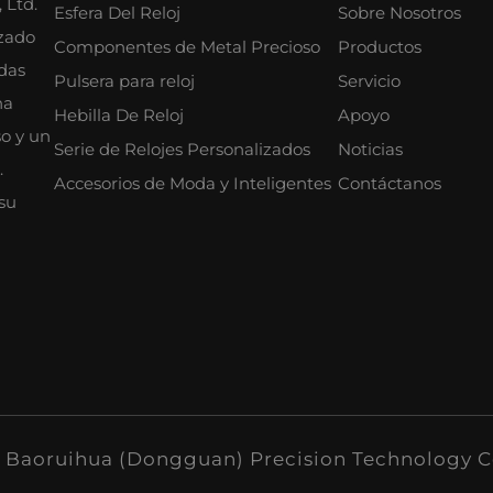
 Ltd.
Esfera Del Reloj
Sobre Nosotros
izado
Componentes de Metal Precioso
Productos
das
Pulsera para reloj
Servicio
na
Hebilla De Reloj
Apoyo
so y un
Serie de Relojes Personalizados
Noticias
.
Accesorios de Moda y Inteligentes
Contáctanos
su
 Baoruihua (Dongguan) Precision Technology Co