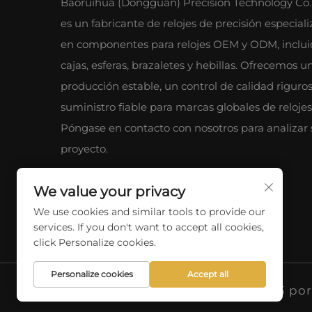
Baoruihua (Dongguan) Precision Technology Co.,
es un fabricante de relojes de precisión especial
en componentes para relojes OEM y ODM, inclui
cajas, esferas, brazaletes y hebillas. Ofrecemos u
producción estable, un control de calidad riguro
suministro fiable para marcas globales de relojes
Póngase en contacto con nosotros para analizar 
proyecto.
We value your privacy
We use cookies and similar tools to provide our
services. If you don't want to accept all cookies,
click Personalize cookies.
Personalize cookies
Accept all
Derechos de autor © 2025 por