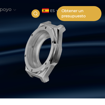
poyo
ES
Obtener un
presupuesto